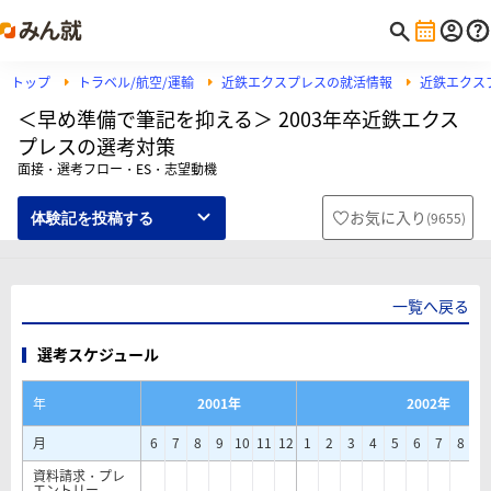
トップ
トラベル/航空/運輸
近鉄エクスプレスの就活情報
近鉄エクス
＜早め準備で筆記を抑える＞ 2003年卒近鉄エクス
プレスの選考対策
面接・選考フロー・ES・志望動機
お気に入り
(
9655
)
体験記を投稿する
一覧へ戻る
選考スケジュール
年
2001年
2002年
月
6
7
8
9
10
11
12
1
2
3
4
5
6
7
8
9
資料請求・プレ
エントリー