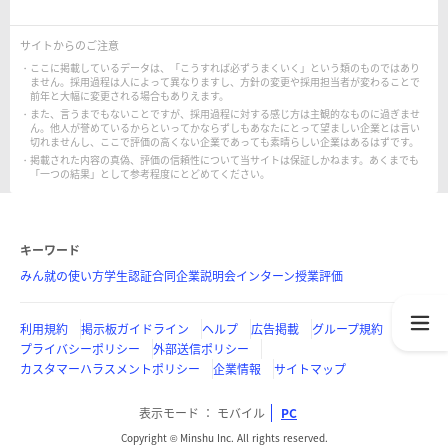
サイトからのご注意
ここに掲載しているデータは、「こうすれば必ずうまくいく」という類のものではあり
ません。採用過程は人によって異なりますし、方針の変更や採用担当者が変わることで
前年と大幅に変更される場合もありえます。
また、言うまでもないことですが、採用過程に対する感じ方は主観的なものに過ぎませ
ん。他人が誉めているからといってかならずしもあなたにとって望ましい企業とは言い
切れませんし、ここで評価の高くない企業であっても素晴らしい企業はあるはずです。
掲載された内容の真偽、評価の信頼性について当サイトは保証しかねます。あくまでも
「一つの結果」として参考程度にとどめてください。
キーワード
みん就の使い方
学生認証
合同企業説明会
インターン
授業評価
利用規約
掲示板ガイドライン
ヘルプ
広告掲載
グループ規約
プライバシーポリシー
外部送信ポリシー
カスタマーハラスメントポリシー
企業情報
サイトマップ
表示モード
モバイル
PC
Copyright © Minshu Inc. All rights reserved.