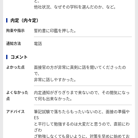
と、
他社状況、なぜその学科を選んだのか、など。
内定（内々定）
誓約書に印鑑を押した。
拘束や指示
電話
通知方法
コメント
面接官の方が非常に真剣に話を聞いてくださったの
よかった点
で、
非常に話しやすかった。
内定通知がぎりぎりまで来ないので、その間気になっ
よくなかった
て何も出来なかった。
点
筆記試験で落ちたらもったいないのと、面接の準備や
アドバイス
ES
と平行して勉強するのは大変だと思うので、直前にわ
ざわ
ざ勉強しなくても良いように、対策を早めに始めてお