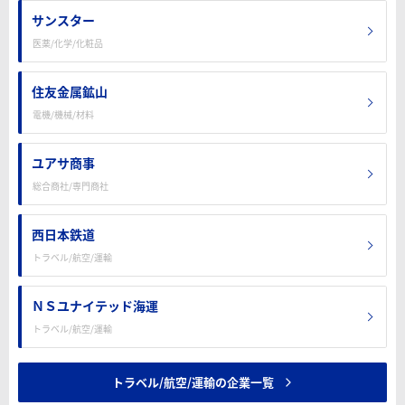
サンスター
医薬/化学/化粧品
住友金属鉱山
電機/機械/材料
ユアサ商事
総合商社/専門商社
西日本鉄道
トラベル/航空/運輸
ＮＳユナイテッド海運
トラベル/航空/運輸
トラベル/航空/運輸の企業一覧