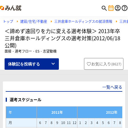
トップ
建設/住宅/不動産
三井倉庫ホールディングスの就活情報
三井
＜諦めず遠回りを力に変える選考体験＞ 2013年卒
三井倉庫ホールディングスの選考対策(2012/06/18
公開)
面接・選考フロー・ES・志望動機
お気に入り
(
8627
)
体験記を投稿する
一覧へ戻る
選考スケジュール
年
2011年
2012年
月
6
7
8
9
10
11
12
1
2
3
4
5
6
7
8
9