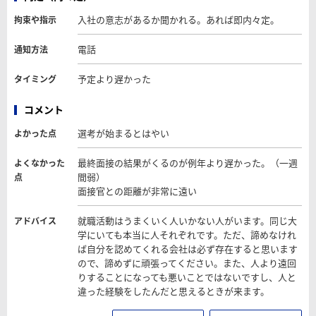
入社の意志があるか聞かれる。あれば即内々定。
拘束や指示
電話
通知方法
予定より遅かった
タイミング
コメント
選考が始まるとはやい
よかった点
最終面接の結果がくるのが例年より遅かった。（一週
よくなかった
間弱）
点
面接官との距離が非常に遠い
就職活動はうまくいく人いかない人がいます。同じ大
アドバイス
学にいても本当に人それぞれです。ただ、諦めなけれ
ば自分を認めてくれる会社は必ず存在すると思います
ので、諦めずに頑張ってください。また、人より遠回
りすることになっても悪いことではないですし、人と
違った経験をしたんだと思えるときが来ます。