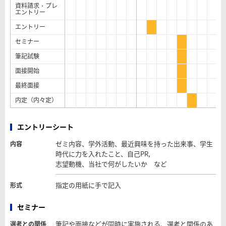
資料請求・プレ
エントリー
エントリー
セミナー
筆記試験
面接開始
最終面接
内定（内々定）
エントリーシート
ゼミ内容、学外活動、最近興味を持った出来事、学生
内容
時代に力を入れたこと、自己PR,
志望動機、当社で何がしたいか など
指定の用紙に手で記入
形式
セミナー
筆記や面接などが同時に実施される、選考と関係のあ
選考との関係