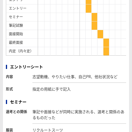
エントリー
セミナー
筆記試験
面接開始
最終面接
内定（内々定）
エントリーシート
志望動機、やりたい仕事、自己PR、他社状況など
内容
指定の用紙に手で記入
形式
セミナー
筆記や面接などが同時に実施される、選考と関係のあ
選考との関係
るものだった
リクルートスーツ
服装