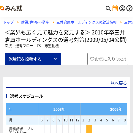
トップ
建設/住宅/不動産
三井倉庫ホールディングスの就活情報
三井
＜業界も広く見て魅力を発見する＞ 2010年卒三井
倉庫ホールディングスの選考対策(2009/05/04公開)
面接・選考フロー・ES・志望動機
お気に入り
(
8627
)
体験記を投稿する
一覧へ戻る
選考スケジュール
年
2008年
2009年
月
6
7
8
9
10
11
12
1
2
3
4
5
6
7
8
9
資料請求・プレ
エントリー