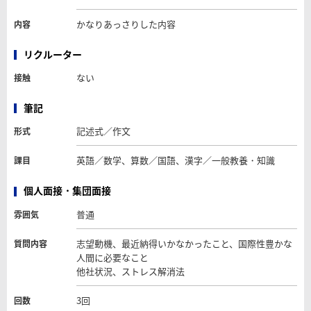
かなりあっさりした内容
内容
リクルーター
ない
接触
筆記
記述式／作文
形式
英語／数学、算数／国語、漢字／一般教養・知識
課目
個人面接・集団面接
普通
雰囲気
志望動機、最近納得いかなかったこと、国際性豊かな
質問内容
人間に必要なこと
他社状況、ストレス解消法
3回
回数