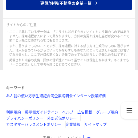
建設/住宅/不動産の企業一覧
サイトからのご注意
ここに掲載しているデータは、「こうすれば必ずうまくいく」という類のものではあり
ません。採用過程は人によって異なりますし、方針の変更や採用担当者が変わることで
前年と大幅に変更される場合もありえます。
また、言うまでもないことですが、採用過程に対する感じ方は主観的なものに過ぎませ
ん。他人が誉めているからといってかならずしもあなたにとって望ましい企業とは言い
切れませんし、ここで評価の高くない企業であっても素晴らしい企業はあるはずです。
掲載された内容の真偽、評価の信頼性について当サイトは保証しかねます。あくまでも
「一つの結果」として参考程度にとどめてください。
キーワード
みん就の使い方
学生認証
合同企業説明会
インターン
授業評価
利用規約
掲示板ガイドライン
ヘルプ
広告掲載
グループ規約
プライバシーポリシー
外部送信ポリシー
カスタマーハラスメントポリシー
企業情報
サイトマップ
表示モード
モバイル
PC