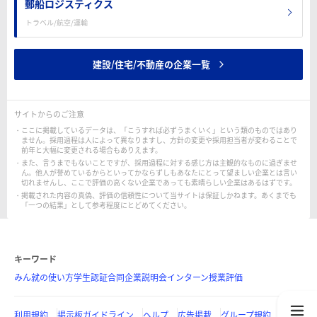
郵船ロジスティクス
トラベル/航空/運輸
建設/住宅/不動産の企業一覧
サイトからのご注意
ここに掲載しているデータは、「こうすれば必ずうまくいく」という類のものではあり
ません。採用過程は人によって異なりますし、方針の変更や採用担当者が変わることで
前年と大幅に変更される場合もありえます。
また、言うまでもないことですが、採用過程に対する感じ方は主観的なものに過ぎませ
ん。他人が誉めているからといってかならずしもあなたにとって望ましい企業とは言い
切れませんし、ここで評価の高くない企業であっても素晴らしい企業はあるはずです。
掲載された内容の真偽、評価の信頼性について当サイトは保証しかねます。あくまでも
「一つの結果」として参考程度にとどめてください。
キーワード
みん就の使い方
学生認証
合同企業説明会
インターン
授業評価
利用規約
掲示板ガイドライン
ヘルプ
広告掲載
グループ規約