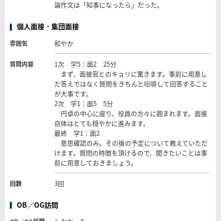
論作文は「知事になったら」だった。
個人面接・集団面接
和やか
雰囲気
1次 学5：面2 25分
質問内容
まず、面接官とのキョリに驚きます。事前に用意し
た答えではなく質問をきちんと咀嚼して回答すること
が大事です。
2次 学1：面5 5分
円卓の中心に座り、役員の方々に囲まれます。面接
自体はとても穏やかに進みます。
最終 学1：面2
意思確認のみ。その後の予定について教えていただ
けます。質問の時間を頂けるので、聞きたいことは事
前に用意しておきましょう。
3回
回数
OB／OG訪問