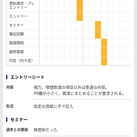
資料請求・プレ
エントリー
エントリー
セミナー
筆記試験
面接開始
最終面接
内定（内々定）
エントリーシート
視力、喫煙飲酒の項目以外は普通の内容。
内容
PR欄が小さく、簡潔にまとめることが要求される。
指定の用紙に手で記入
形式
セミナー
無関係だった
選考との関係