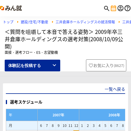
トップ
建設/住宅/不動産
三井倉庫ホールディングスの就活情報
三井
＜質問を咀嚼して本音で答える姿勢＞ 2009年卒三
井倉庫ホールディングスの選考対策(2008/10/09公
開)
面接・選考フロー・ES・志望動機
お気に入り
(
8627
)
体験記を投稿する
一覧へ戻る
選考スケジュール
年
2007年
2008年
月
6
7
8
9
10
11
12
1
2
3
4
5
6
7
8
9