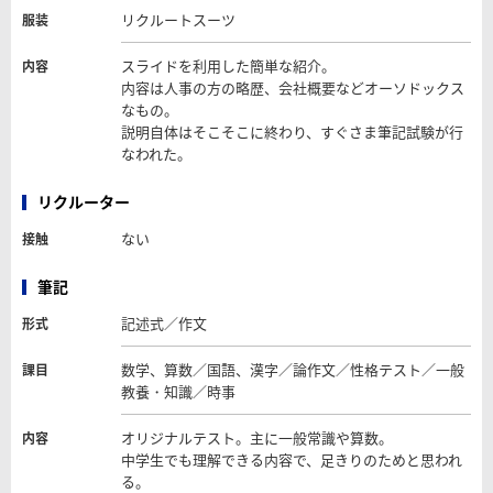
リクルートスーツ
服装
スライドを利用した簡単な紹介。
内容
内容は人事の方の略歴、会社概要などオーソドックス
なもの。
説明自体はそこそこに終わり、すぐさま筆記試験が行
なわれた。
リクルーター
ない
接触
筆記
記述式／作文
形式
数学、算数／国語、漢字／論作文／性格テスト／一般
課目
教養・知識／時事
オリジナルテスト。主に一般常識や算数。
内容
中学生でも理解できる内容で、足きりのためと思われ
る。