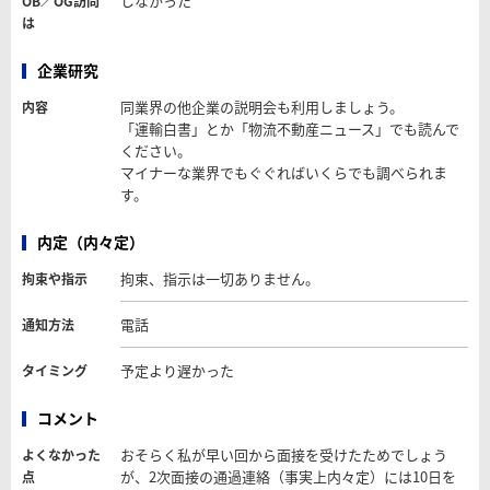
しなかった
OB／OG訪問
は
企業研究
同業界の他企業の説明会も利用しましょう。
内容
「運輸白書」とか「物流不動産ニュース」でも読んで
ください。
マイナーな業界でもぐぐればいくらでも調べられま
す。
内定（内々定）
拘束、指示は一切ありません。
拘束や指示
電話
通知方法
予定より遅かった
タイミング
コメント
おそらく私が早い回から面接を受けたためでしょう
よくなかった
が、2次面接の通過連絡（事実上内々定）には10日を
点