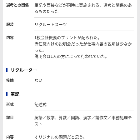
筆記や面接などが同時に実施される、選考と関係のあ
選考との関係
るものだった
リクルートスーツ
服装
1枚会社概要のプリントが配られた。
内容
専任職向けの説明会だったが仕事内容の説明は少なか
った。
説明会は1人の方によって行われていた。
リクルーター
ない
接触
筆記
記述式
形式
英語／数学、算数／国語、漢字／論作文／事務処理テ
課目
スト
オリジナルの問題だと思う。
内容