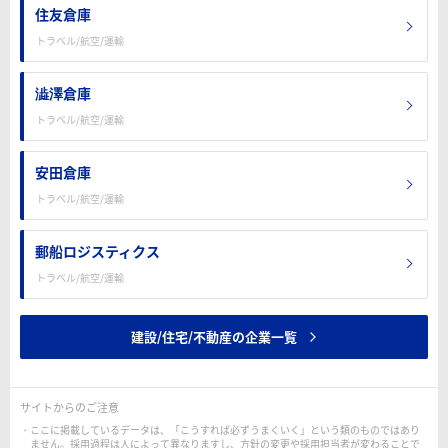
住友倉庫
トラベル/航空/運輸
澁澤倉庫
トラベル/航空/運輸
安田倉庫
トラベル/航空/運輸
郵船ロジスティクス
トラベル/航空/運輸
建設/住宅/不動産の企業一覧
サイトからのご注意
ここに掲載しているデータは、「こうすれば必ずうまくいく」という類のものではあり
ません。採用過程は人によって異なりますし、方針の変更や採用担当者が変わることで