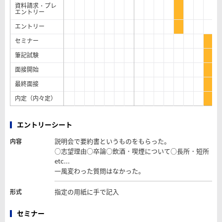
資料請求・プレ
エントリー
エントリー
セミナー
筆記試験
面接開始
最終面接
内定（内々定）
エントリーシート
説明会で要約書というものをもらった。
内容
○志望理由○卒論○飲酒・喫煙について○長所・短所
etc...
一風変わった質問はなかった。
指定の用紙に手で記入
形式
セミナー