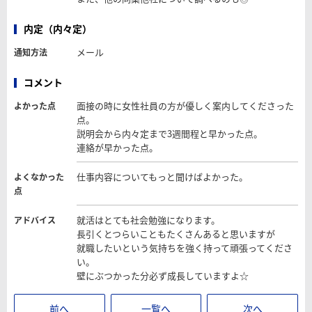
内定（内々定）
メール
通知方法
コメント
面接の時に女性社員の方が優しく案内してくださった
よかった点
点。
説明会から内々定まで3週間程と早かった点。
連絡が早かった点。
仕事内容についてもっと聞けばよかった。
よくなかった
点
就活はとても社会勉強になります。
アドバイス
長引くとつらいこともたくさんあると思いますが
就職したいという気持ちを強く持って頑張ってくださ
い。
壁にぶつかった分必ず成長していますよ☆
前へ
一覧へ
次へ