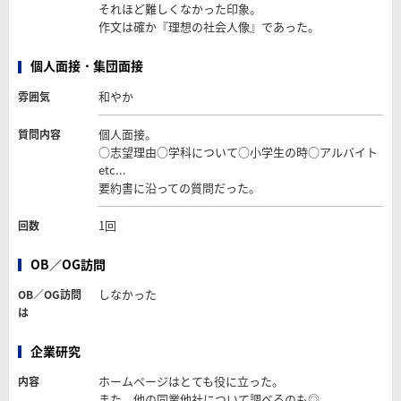
それほど難しくなかった印象。
作文は確か『理想の社会人像』であった。
個人面接・集団面接
和やか
雰囲気
個人面接。
質問内容
○志望理由○学科について○小学生の時○アルバイト
etc...
要約書に沿っての質問だった。
1回
回数
OB／OG訪問
しなかった
OB／OG訪問
は
企業研究
ホームページはとても役に立った。
内容
また、他の同業他社について調べるのも◎