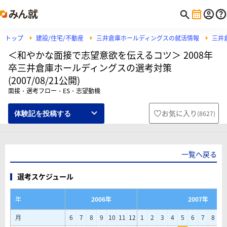
トップ
建設/住宅/不動産
三井倉庫ホールディングスの就活情報
三井
＜和やかな面接で志望意欲を伝えるコツ＞ 2008年
卒三井倉庫ホールディングスの選考対策
(2007/08/21公開)
面接・選考フロー・ES・志望動機
お気に入り
(
8627
)
体験記を投稿する
一覧へ戻る
選考スケジュール
年
2006年
2007年
月
6
7
8
9
10
11
12
1
2
3
4
5
6
7
8
9