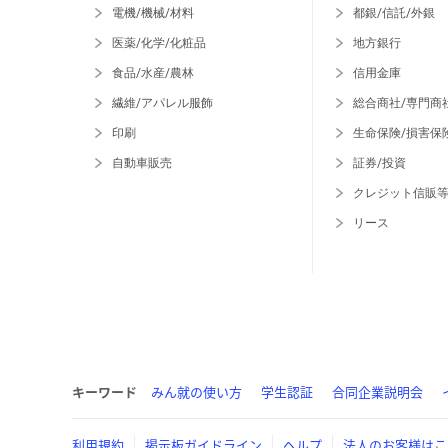
電機/機械/材料
都銀/信託/外銀
医薬/化学/化粧品
地方銀行
食品/水産/農林
信用金庫
繊維/アパレル服飾
総合商社/専門商
印刷
生命保険/損害保
自動車販売
証券/投資
クレジット信販
リース
キーワード
みん就の使い方
学生認証
合同企業説明会
利用規約
掲示板ガイドライン
ヘルプ
法人のお客様はこ