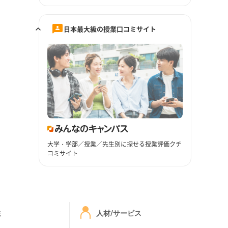
日本最大級の授業口コミサイト
大学・学部／授業／先生別に探せる授業評価クチ
コミサイト
ミ
人材/サービス