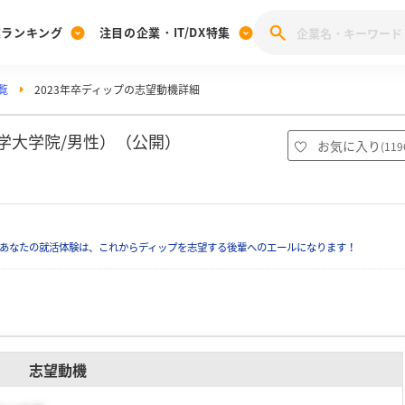
業ランキング
注目の企業・IT/DX特集
覧
2023年卒ディップの志望動機詳細
注目の企業特集
みんなのIT業界新卒就職人気企業ランキング
みんな
[27卒] 本選考体験記投稿キャンペーン
28卒 注目企業特集
27卒 注目企業特集
みんなのDX企業就職ブランド調査
学大学院/男性）（公開）
お気に入り
(
119
注目のIT・DX企業特集
28卒 IT・DX企業特集
27卒 IT・DX企業特集
28卒
みんなのIT業界新卒就職人気企業ランキング
みんな
あなたの就活体験は、これからディップを志望する後輩へのエールになります！
企業研究
志望動機