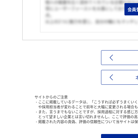
個人の裁量を広く認めてくれている企業だから
常にユーザーファーストを大事にしており、労
会員
点。
以上の2つに魅力を感じ、自分の軸にもマッチ
サイトからのご注意
ここに掲載しているデータは、「こうすれば必ずうまくいく
や採用担当者が変わることで前年と大幅に変更される場合も
また、言うまでもないことですが、採用過程に対する感じ方
とって望ましい企業とは言い切れませんし、ここで評価の高
掲載された内容の真偽、評価の信頼性について当サイトは保