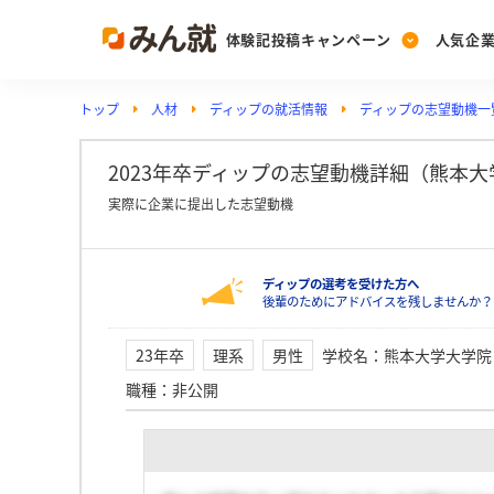
体験記投稿キャンペーン
人気企
トップ
人材
ディップの就活情報
ディップの志望動機一
Post
Ranking
PickUp
投稿する
ランキングを見る
注目の企業特集
2023年卒ディップの志望動機詳細（熊本大
実際に企業に提出した志望動機
Vote
ディップの選考を受けた方へ
投票する
後輩のためにアドバイスを残しませんか？
動画で知ろう！業界・
23年卒
理系
男性
学校名
：
熊本大学大学院
職種
：
非公開