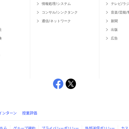
情報処理/システム
テレビ/ラ
コンサル/シンクタンク
音楽/芸能/
通信/ネットワーク
新聞
社
出版
険
広告
等
インターン
授業評価
ちら
グループ規約
プライバシーポリシー
外部送信ポリシー
カス