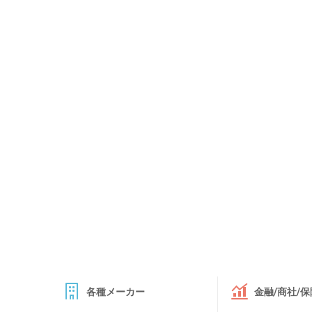
各種メーカー
金融/商社/保