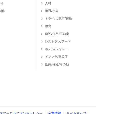
ジオ
人材
制作
流通/小売
トラベル/航空/運輸
教育
建設/住宅/不動産
レストラン/フード
ホテル/レジャー
インフラ/官公庁
医療/福祉/その他
タマーハラスメントポリシー
企業情報
サイトマップ