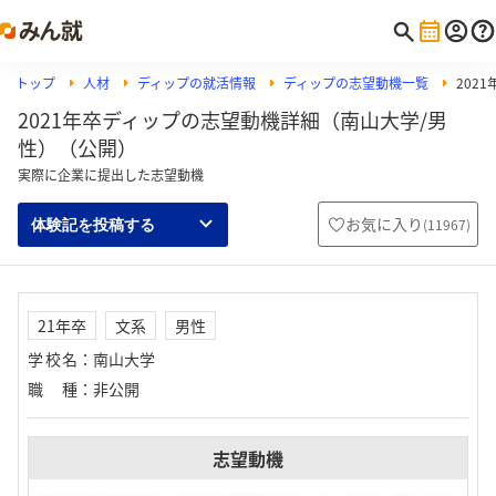
トップ
人材
ディップの就活情報
ディップの志望動機一覧
202
2021年卒ディップの志望動機詳細（南山大学/男
性）（公開）
実際に企業に提出した志望動機
お気に入り
(
11967
)
体験記を投稿する
21年卒
文系
男性
学校名
：
南山大学
職種
：
非公開
志望動機