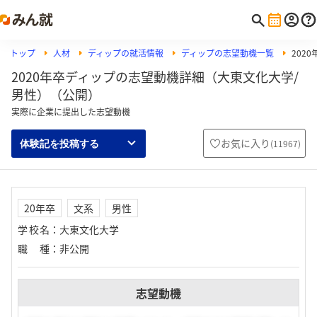
トップ
人材
ディップの就活情報
ディップの志望動機一覧
202
2020年卒ディップの志望動機詳細（大東文化大学/
男性）（公開）
実際に企業に提出した志望動機
お気に入り
(
11967
)
体験記を投稿する
20年卒
文系
男性
学校名
：
大東文化大学
職種
：
非公開
志望動機