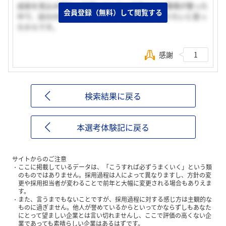
成長を見込み御社に志望しました。成長できる環境が整った
会員登録（無料）して閲覧する
中で、自分の努力によって活躍できる人材になりたいと思っ
たからです。
感謝
1
検索結果に戻る
本選考体験記に戻る
サイトからのご注意
ここに掲載しているデータは、「こうすれば必ずうまくいく」という類
のものではありません。採用過程は人によって異なりますし、方針の変
更や採用担当者が変わることで前年と大幅に変更される場合もありえま
す。
また、言うまでもないことですが、採用過程に対する感じ方は主観的な
ものに過ぎません。他人が誉めているからといってかならずしもあなた
にとって望ましい企業とは言い切れませんし、ここで評価の高くない企
業であっても素晴らしい企業はあるはずです。