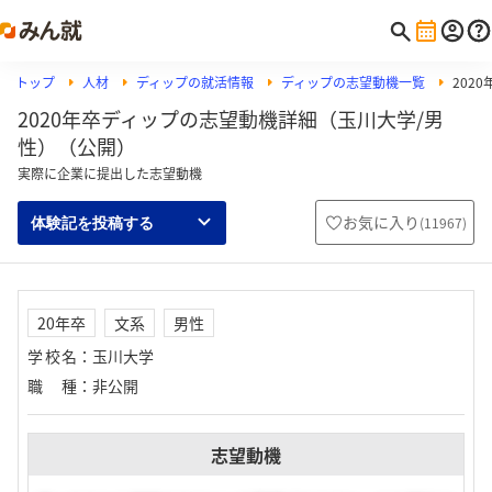
トップ
人材
ディップの就活情報
ディップの志望動機一覧
202
2020年卒ディップの志望動機詳細（玉川大学/男
性）（公開）
実際に企業に提出した志望動機
お気に入り
(
11967
)
体験記を投稿する
20年卒
文系
男性
学校名
：
玉川大学
職種
：
非公開
志望動機