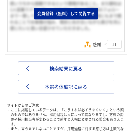
若いうちから挑戦できるという環境があること。また御社は
1人営業でクライアントのアプローチから掲載後のフォロー
会員登録（無料）して閲覧する
まで一貫してお客様に携わることができる。経営にもまで携
わることでお客様の悩み、現状と向き合いながら喜びを共に
感じたいと思い志望させていただきました。
感謝
11
検索結果に戻る
本選考体験記に戻る
サイトからのご注意
ここに掲載しているデータは、「こうすれば必ずうまくいく」という類
のものではありません。採用過程は人によって異なりますし、方針の変
更や採用担当者が変わることで前年と大幅に変更される場合もありえま
す。
また、言うまでもないことですが、採用過程に対する感じ方は主観的な