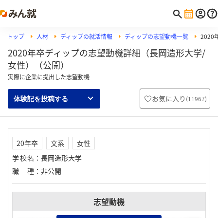
トップ
人材
ディップの就活情報
ディップの志望動機一覧
202
2020年卒ディップの志望動機詳細（長岡造形大学/
女性）（公開）
実際に企業に提出した志望動機
お気に入り
(
11967
)
体験記を投稿する
20年卒
文系
女性
学校名
：
長岡造形大学
職種
：
非公開
志望動機