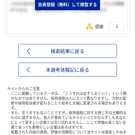
人のための仕事ができるから、若いうちからたくさんの挑戦
会員登録（無料）して閲覧する
ができる、一緒に世の中をよくしたいと思える方々
感謝
1
検索結果に戻る
本選考体験記に戻る
サイトからのご注意
ここに掲載しているデータは、「こうすれば必ずうまくいく」という類
のものではありません。採用過程は人によって異なりますし、方針の変
更や採用担当者が変わることで前年と大幅に変更される場合もありえま
す。
また、言うまでもないことですが、採用過程に対する感じ方は主観的な
ものに過ぎません。他人が誉めているからといってかならずしもあなた
にとって望ましい企業とは言い切れませんし、ここで評価の高くない企
業であっても素晴らしい企業はあるはずです。
掲載された内容の真偽、評価の信頼性について当サイトは保証しかねま