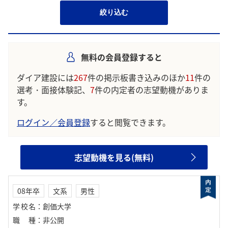
絞り込む
無料の会員登録すると
ダイア建設には
267
件の掲示板書き込みのほか
11
件の
選考・面接体験記、
7
件の内定者の志望動機がありま
す。
ログイン／会員登録
すると閲覧できます。
志望動機を見る(無料)
08年卒
文系
男性
学校名
：
創価大学
職種
：
非公開