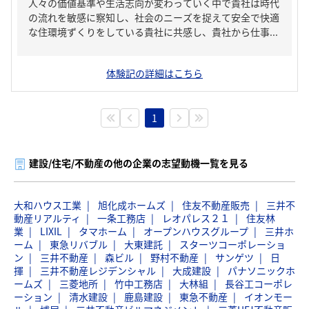
人々の価値基準や生活志向が変わっていく中で貴社は時代
の流れを敏感に察知し、社会のニーズを捉えて安全で快適
な住環境ずくりをしている貴社に共感し、貴社から仕事...
体験記の詳細はこちら
1
建設/住宅/不動産の他の企業の志望動機一覧を見る
大和ハウス工業
旭化成ホームズ
住友不動産販売
三井不
動産リアルティ
一条工務店
レオパレス２１
住友林
業
LIXIL
タマホーム
オープンハウスグループ
三井ホ
ーム
東急リバブル
大東建託
スターツコーポレーショ
ン
三井不動産
森ビル
野村不動産
サンゲツ
日
揮
三井不動産レジデンシャル
大成建設
パナソニックホ
ームズ
三菱地所
竹中工務店
大林組
長谷工コーポレ
ーション
清水建設
鹿島建設
東急不動産
イオンモー