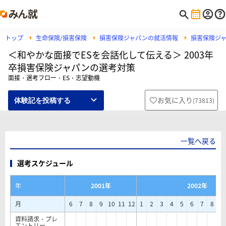
トップ
生命保険/損害保険
損害保険ジャパンの就活情報
損害保険ジ
＜和やかな面接でESを会話化して伝える＞ 2003年
卒損害保険ジャパンの選考対策
面接・選考フロー・ES・志望動機
お気に入り
(
73813
)
体験記を投稿する
一覧へ戻る
選考スケジュール
年
2001年
2002年
月
6
7
8
9
10
11
12
1
2
3
4
5
6
7
8
9
資料請求・プレ
エントリー