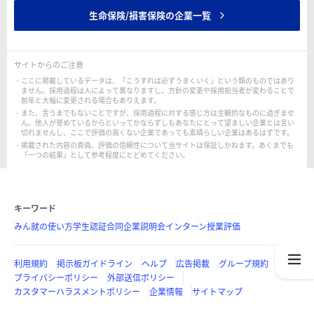
生命保険/損害保険の企業一覧
サイトからのご注意
ここに掲載しているデータは、「こうすれば必ずうまくいく」という類のものではあり
ません。採用過程は人によって異なりますし、方針の変更や採用担当者が変わることで
前年と大幅に変更される場合もありえます。
また、言うまでもないことですが、採用過程に対する感じ方は主観的なものに過ぎませ
ん。他人が誉めているからといってかならずしもあなたにとって望ましい企業とは言い
切れませんし、ここで評価の高くない企業であっても素晴らしい企業はあるはずです。
掲載された内容の真偽、評価の信頼性について当サイトは保証しかねます。あくまでも
「一つの結果」として参考程度にとどめてください。
キーワード
みん就の使い方
学生認証
合同企業説明会
インターン
授業評価
利用規約
掲示板ガイドライン
ヘルプ
広告掲載
グループ規約
プライバシーポリシー
外部送信ポリシー
カスタマーハラスメントポリシー
企業情報
サイトマップ