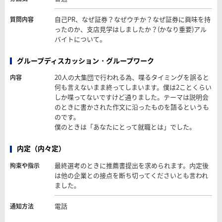
自己PR、なぜ証券？なぜウチか？なぜ証券に興味を持
質問内容
ったのか、支店見学はしましたか？(かなり重要)アル
バイトについて。
グループディスカッション・グループワーク
20人の大集団で行われる為、喋るタイミングを誤ると
内容
何も言えないまま終ってしまいます。僕は2ことくらい
しか喋ってないですけど通りました。テーマは説明会
のときに書かされた作文に沿ったものを語るというも
のです。
僕のときは「あなたにとって就職とは」でした。
内定（内々定）
最終選考のときに推薦書提出を求められます。内定後
拘束や指示
は他の企業との接点を断ち切ってくださいとも言われ
ました。
電話
通知方法