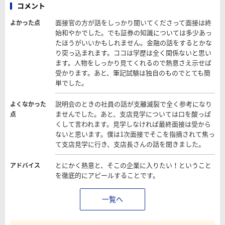
コメント
面接官の方が話をしっかり聞いてくださって面接は終
よかった点
始和やかでした。でも証券の知識については多少あっ
たほうがいいかもしれません。金融の話をするとかな
り突っ込まれます。ココは学歴は全く関係ないと思い
ます。人物をしっかり見てくれるので熱意さえ示せば
受かります。あと、筆記試験は独自のものでとても簡
単でした。
説明会のときの社員の話が支離滅裂で全く参考になり
よくなかった
ませんでした。あと、支店見学については口を酸っぱ
点
くして言われます。見学しなければ最終面接は受から
ないと思います。僕は1次面接でそこを指摘されて焦っ
て支店見学に行き、支店長さんの話を聞きました。
とにかく熱意と、そこの企業に入りたい！ということ
アドバイス
を徹底的にアピールすることです。
一覧へ