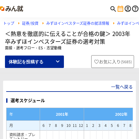
トップ
証券/投資
みずほインベスターズ証券の就活情報
みずほイン
＜熱意を徹底的に伝えることが合格の鍵＞ 2003年
卒みずほインベスターズ証券の選考対策
面接・選考フロー・ES・志望動機
お気に入り
(
5685
)
体験記を投稿する
一覧へ戻る
選考スケジュール
年
2001年
2002年
月
6
7
8
9
10
11
12
1
2
3
4
5
6
7
8
9
資料請求・プレ
エントリー