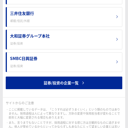
三井住友銀行
都銀/信託/外銀
大和証券グループ本社
証券/投資
SMBC日興証券
証券/投資
証券/投資の企業一覧
サイトからのご注意
ここに掲載しているデータは、「こうすれば必ずうまくいく」という類のものではあり
ません。採用過程は人によって異なりますし、方針の変更や採用担当者が変わることで
前年と大幅に変更される場合もありえます。
また、言うまでもないことですが、採用過程に対する感じ方は主観的なものに過ぎませ
ん。他人が誉めているからといってかならずしもあなたにとって望ましい企業とは言い