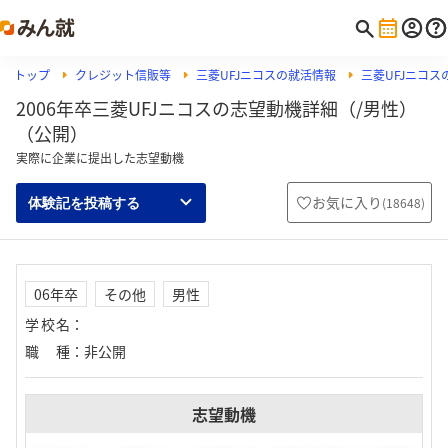
トップ
クレジット信販等
三菱UFJニコスの就活情報
三菱UFJニコ
2006年卒三菱UFJニコスの志望動機詳細（/男性）
（公開）
実際に企業に提出した志望動機
お気に入り
(
18648
)
体験記を投稿する
06年卒
その他
男性
学校名
：
職種
：
非公開
志望動機