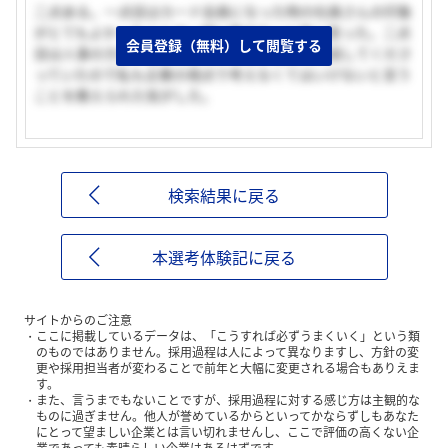
二点ある。一点目はカード会員になった時の社員さんの印象
がとてもよかったことで一緒に働きたいと強く思った。二点
会員登録（無料）して閲覧する
目は人事の方の印象が大きい。学生の視点でお話してくださ
っていたので私も企業の視点で考えなくてはいけないと言う
ことを教えられた気がした。
検索結果に戻る
本選考体験記に戻る
サイトからのご注意
ここに掲載しているデータは、「こうすれば必ずうまくいく」という類
のものではありません。採用過程は人によって異なりますし、方針の変
更や採用担当者が変わることで前年と大幅に変更される場合もありえま
す。
また、言うまでもないことですが、採用過程に対する感じ方は主観的な
ものに過ぎません。他人が誉めているからといってかならずしもあなた
にとって望ましい企業とは言い切れませんし、ここで評価の高くない企