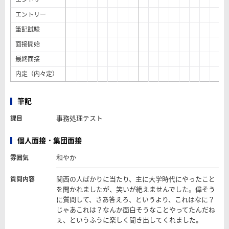
エントリー
筆記試験
面接開始
最終面接
内定（内々定）
筆記
事務処理テスト
課目
個人面接・集団面接
和やか
雰囲気
関西の人ばかりに当たり、主に大学時代にやったこと
質問内容
を聞かれましたが、笑いが絶えませんでした。偉そう
に質問して、さあ答えろ、というより、これはなに？
じゃあこれは？なんか面白そうなことやってたんだね
ぇ、というふうに楽しく聞き出してくれました。