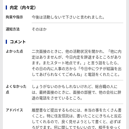
内定（内々定）
今後は活動しないで下さいと言われました。
拘束や指示
そのほか
通知方法
コメント
二次面接のときに、他の活動状況を聞かれ、「他に内
よかった点
定はありませんが、今日内定を辞退するところがあり
ます。またスタート地点です。」と言う話をしたら、
その日の内に人事の方から「今日中にウチが結論を出
してあげられなくてごめんね」と電話をくれたこと。
しょうがないのかもしれないけれど、総合職の人に
よくなかった
は、最終面接のときに、面接の部屋で、他の会社に辞
点
退の電話をさせているところ。
履歴書など提出するものには、本当の事をたくさん書
アドバイス
くこと。特に住友信託は、書いたことにきちんと反応
してくれるので、良く見せようとして書くと、必ずぼ
ろがでます。何に関してでもいいので、相手をゆっく