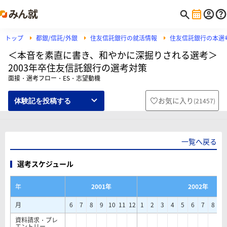
トップ
都銀/信託/外銀
住友信託銀行の就活情報
住友信託銀行の本選
＜本音を素直に書き、和やかに深掘りされる選考＞
2003年卒住友信託銀行の選考対策
面接・選考フロー・ES・志望動機
お気に入り
(
21457
)
体験記を投稿する
一覧へ戻る
選考スケジュール
年
2001年
2002年
月
6
7
8
9
10
11
12
1
2
3
4
5
6
7
8
9
資料請求・プレ
エントリー