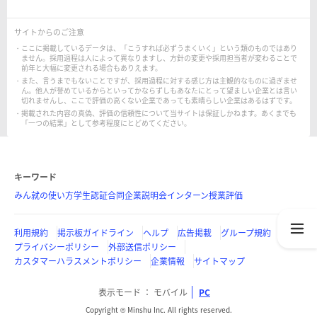
サイトからのご注意
ここに掲載しているデータは、「こうすれば必ずうまくいく」という類のものではあり
ません。採用過程は人によって異なりますし、方針の変更や採用担当者が変わることで
前年と大幅に変更される場合もありえます。
また、言うまでもないことですが、採用過程に対する感じ方は主観的なものに過ぎませ
ん。他人が誉めているからといってかならずしもあなたにとって望ましい企業とは言い
切れませんし、ここで評価の高くない企業であっても素晴らしい企業はあるはずです。
掲載された内容の真偽、評価の信頼性について当サイトは保証しかねます。あくまでも
「一つの結果」として参考程度にとどめてください。
キーワード
みん就の使い方
学生認証
合同企業説明会
インターン
授業評価
利用規約
掲示板ガイドライン
ヘルプ
広告掲載
グループ規約
プライバシーポリシー
外部送信ポリシー
カスタマーハラスメントポリシー
企業情報
サイトマップ
表示モード
モバイル
PC
Copyright © Minshu Inc. All rights reserved.