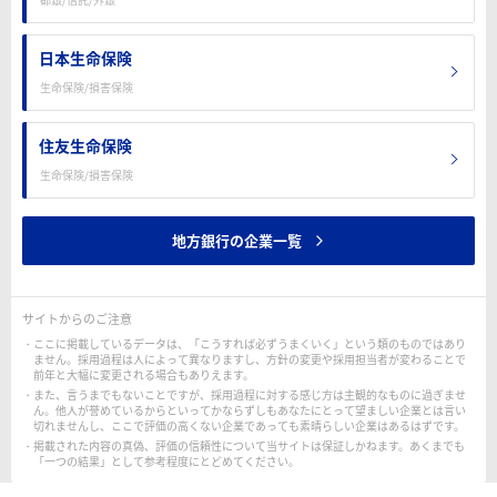
日本生命保険
生命保険/損害保険
住友生命保険
生命保険/損害保険
地方銀行の企業一覧
サイトからのご注意
ここに掲載しているデータは、「こうすれば必ずうまくいく」という類のものではあり
ません。採用過程は人によって異なりますし、方針の変更や採用担当者が変わることで
前年と大幅に変更される場合もありえます。
また、言うまでもないことですが、採用過程に対する感じ方は主観的なものに過ぎませ
ん。他人が誉めているからといってかならずしもあなたにとって望ましい企業とは言い
切れませんし、ここで評価の高くない企業であっても素晴らしい企業はあるはずです。
掲載された内容の真偽、評価の信頼性について当サイトは保証しかねます。あくまでも
「一つの結果」として参考程度にとどめてください。