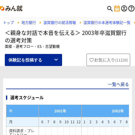
トップ
地方銀行
滋賀銀行の就活情報
滋賀銀行の本選考体験記一覧
＜親身な対話で本音を伝える＞ 2003年卒滋賀銀行
の選考対策
面接・選考フロー・ES・志望動機
お気に入り
(
11226
)
体験記を投稿する
一覧へ戻る
選考スケジュール
年
2001年
2002年
月
6
7
8
9
10
11
12
1
2
3
4
5
6
7
8
9
資料請求・プレ
エントリー