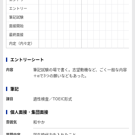
エントリー
筆記試験
面接開始
最終面接
内定（内々定）
エントリーシート
筆記試験の場で書く。志望動機など、ごく一般な内容
内容
＋αで3つの願いなどもあった。
筆記
適性検査／TOEIC形式
課目
個人面接・集団面接
和やか
雰囲気
学生時代力を入れたこと
質問内容