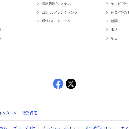
情報処理/システム
テレビ/ラ
コンサル/シンクタンク
音楽/芸能/
通信/ネットワーク
新聞
社
出版
険
広告
等
インターン
授業評価
ちら
グループ規約
プライバシーポリシー
外部送信ポリシー
カス