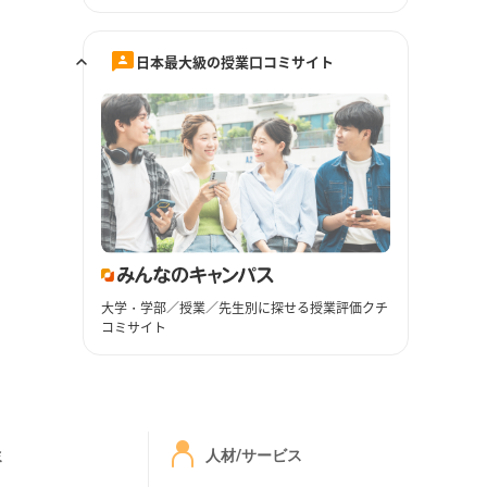
日本最大級の授業口コミサイト
大学・学部／授業／先生別に探せる授業評価クチ
コミサイト
ミ
人材/サービス