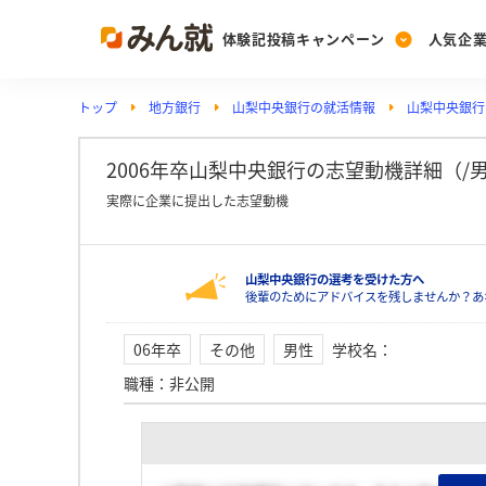
体験記投稿キャンペーン
人気企
トップ
地方銀行
山梨中央銀行の就活情報
山梨中央銀行
Post
Ranking
PickUp
投稿する
ランキングを見る
注目の企業特集
2006年卒山梨中央銀行の志望動機詳細（/
実際に企業に提出した志望動機
Vote
山梨中央銀行の選考を受けた方へ
投票する
後輩のためにアドバイスを残しませんか？あ
動画で知ろう！業界・
06年卒
その他
男性
学校名
：
職種
：
非公開