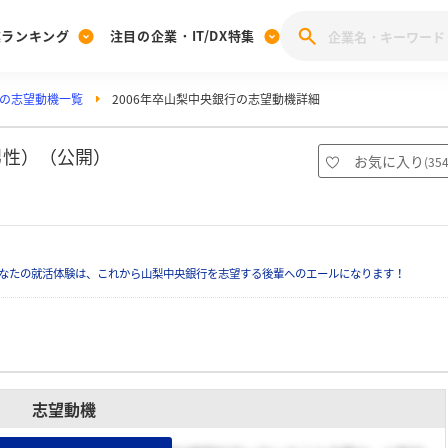
業ランキング
注目の企業・IT/DX特集
の志望動機一覧
2006年卒山梨中央銀行の志望動機詳細
注目の企業特集
みんなのIT業界新卒就職人気企業ランキング
みんな
[27卒] 本選考体験記投稿キャンペーン
28卒 注目企業特集
27卒 注目企業特集
みんなのDX企業就職ブランド調査
男性）（公開）
お気に入り
(
35
注目のIT・DX企業特集
28卒 IT・DX企業特集
27卒 IT・DX企業特集
28卒
みんなのIT業界新卒就職人気企業ランキング
みんな
なたの就活体験は、これから山梨中央銀行を志望する後輩へのエールになります！
企業研究
志望動機