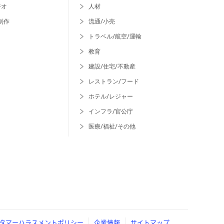
ジオ
人材
制作
流通/小売
トラベル/航空/運輸
教育
建設/住宅/不動産
レストラン/フード
ホテル/レジャー
インフラ/官公庁
医療/福祉/その他
タマーハラスメントポリシー
企業情報
サイトマップ