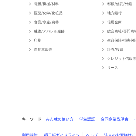
電機/機械/材料
都銀/信託/外銀
医薬/化学/化粧品
地方銀行
食品/水産/農林
信用金庫
繊維/アパレル服飾
総合商社/専門商
印刷
生命保険/損害保
自動車販売
証券/投資
クレジット信販
リース
キーワード
みん就の使い方
学生認証
合同企業説明会
利用規約
掲示板ガイドライン
ヘルプ
法人のお客様はこ