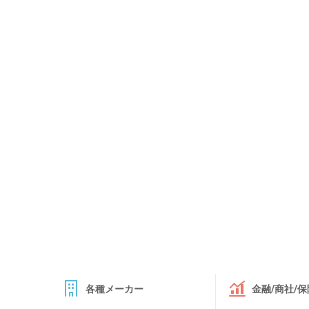
各種メーカー
金融/商社/保