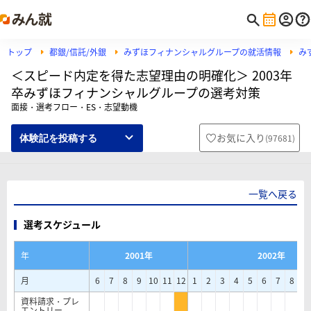
トップ
都銀/信託/外銀
みずほフィナンシャルグループの就活情報
み
＜スピード内定を得た志望理由の明確化＞ 2003年
卒みずほフィナンシャルグループの選考対策
面接・選考フロー・ES・志望動機
お気に入り
(
97681
)
体験記を投稿する
一覧へ戻る
選考スケジュール
年
2001年
2002年
月
6
7
8
9
10
11
12
1
2
3
4
5
6
7
8
9
資料請求・プレ
エントリー