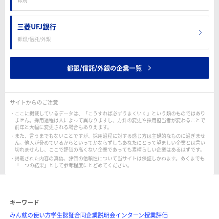
印刷
三菱UFJ銀行
都銀/信託/外銀
都銀/信託/外銀の企業一覧
サイトからのご注意
ここに掲載しているデータは、「こうすれば必ずうまくいく」という類のものではあり
ません。採用過程は人によって異なりますし、方針の変更や採用担当者が変わることで
前年と大幅に変更される場合もありえます。
また、言うまでもないことですが、採用過程に対する感じ方は主観的なものに過ぎませ
ん。他人が誉めているからといってかならずしもあなたにとって望ましい企業とは言い
切れませんし、ここで評価の高くない企業であっても素晴らしい企業はあるはずです。
掲載された内容の真偽、評価の信頼性について当サイトは保証しかねます。あくまでも
「一つの結果」として参考程度にとどめてください。
キーワード
みん就の使い方
学生認証
合同企業説明会
インターン
授業評価