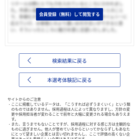
リテール分野にとても力を入れているところにひかれまし
た。外資と提携し、個人向け商品を開発していくとのこと
会員登録（無料）して閲覧する
で、多様化するお客様のニーズに的確に、かつタイムリーに
応えていけ、お客様とのより濃いお付き合いができると思
い、そういったところに魅力を感じ志望いたしました。
検索結果に戻る
本選考体験記に戻る
サイトからのご注意
ここに掲載しているデータは、「こうすれば必ずうまくいく」という類
のものではありません。採用過程は人によって異なりますし、方針の変
更や採用担当者が変わることで前年と大幅に変更される場合もありえま
す。
また、言うまでもないことですが、採用過程に対する感じ方は主観的な
ものに過ぎません。他人が誉めているからといってかならずしもあなた
にとって望ましい企業とは言い切れませんし、ここで評価の高くない企