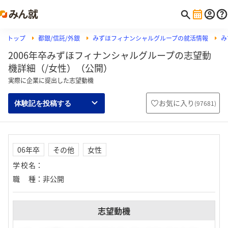
トップ
都銀/信託/外銀
みずほフィナンシャルグループの就活情報
み
2006年卒みずほフィナンシャルグループの志望動
機詳細（/女性）（公開）
実際に企業に提出した志望動機
お気に入り
(
97681
)
体験記を投稿する
06年卒
その他
女性
学校名
：
職種
：
非公開
志望動機