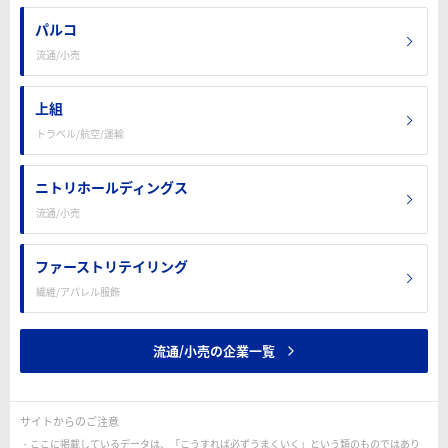
パルコ
流通/小売
上組
トラベル/航空/運輸
ニトリホールディングス
流通/小売
ファーストリテイリング
繊維/アパレル服飾
流通/小売の企業一覧
サイトからのご注意
ここに掲載しているデータは、「こうすれば必ずうまくいく」という類のものではあり