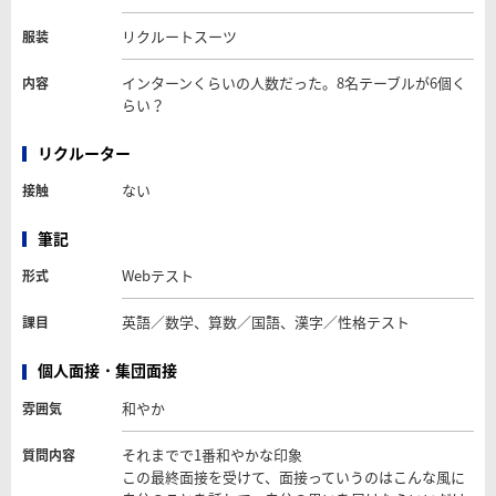
リクルートスーツ
服装
インターンくらいの人数だった。8名テーブルが6個く
内容
らい？
リクルーター
ない
接触
筆記
Webテスト
形式
英語／数学、算数／国語、漢字／性格テスト
課目
個人面接・集団面接
和やか
雰囲気
それまでで1番和やかな印象
質問内容
この最終面接を受けて、面接っていうのはこんな風に