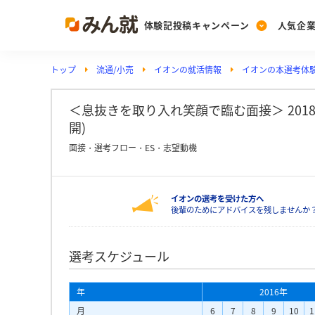
体験記投稿キャンペーン
人気企
トップ
流通/小売
イオンの就活情報
イオンの本選考体
Post
Ranking
PickUp
投稿する
ランキングを見る
注目の企業特集
＜息抜きを取り入れ笑顔で臨む面接＞ 2018年
開)
面接・選考フロー・ES・志望動機
Vote
投票する
イオンの選考を受けた方へ
動画で知ろう！業界・
後輩のためにアドバイスを残しませんか
選考スケジュール
年
2016年
月
6
7
8
9
10
1