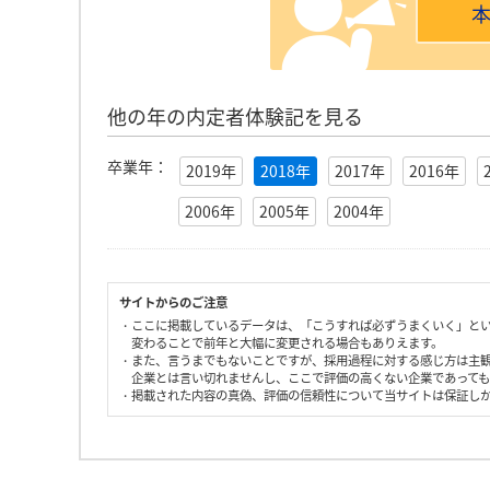
他の年の内定者体験記を見る
卒業年：
2019年
2018年
2017年
2016年
2006年
2005年
2004年
サイトからのご注意
・ここに掲載しているデータは、「こうすれば必ずうまくいく」と
変わることで前年と大幅に変更される場合もありえます。
・また、言うまでもないことですが、採用過程に対する感じ方は主
企業とは言い切れませんし、ここで評価の高くない企業であって
・掲載された内容の真偽、評価の信頼性について当サイトは保証し