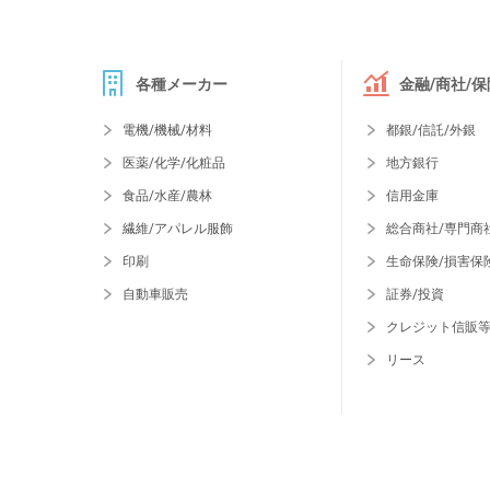
各種メーカー
金融/商社/保
電機/機械/材料
都銀/信託/外銀
医薬/化学/化粧品
地方銀行
食品/水産/農林
信用金庫
繊維/アパレル服飾
総合商社/専門商
印刷
生命保険/損害保
自動車販売
証券/投資
クレジット信販
リース