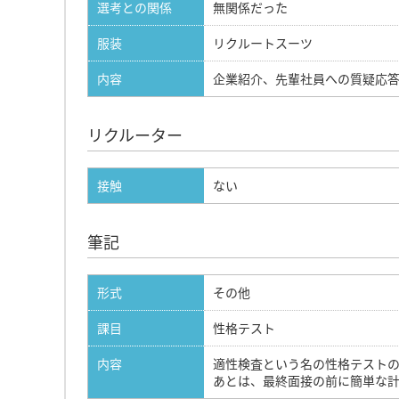
選考との関係
無関係だった
服装
リクルートスーツ
内容
企業紹介、先輩社員への質疑応
リクルーター
接触
ない
筆記
形式
その他
課目
性格テスト
内容
適性検査という名の性格テスト
あとは、最終面接の前に簡単な計