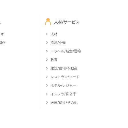
ミ
人材/サービス
ジオ
人材
制作
流通/小売
トラベル/航空/運輸
教育
建設/住宅/不動産
レストラン/フード
ホテル/レジャー
インフラ/官公庁
医療/福祉/その他