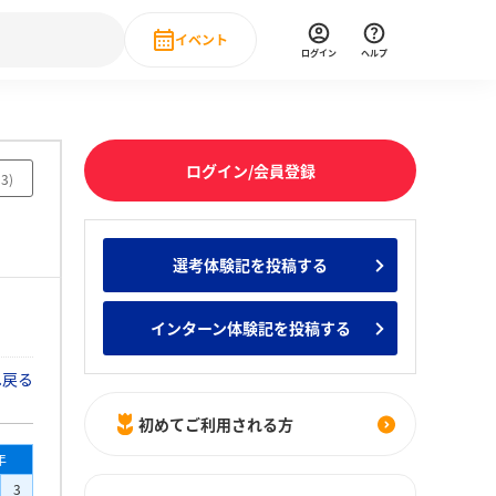
イベント
ログイン
ヘルプ
Event
の新卒就職人気企業ランキング
みんなのインターン人気企業ランキン
直近のイベント一覧
ログイン/会員登録
13
)
もっと見る
 IT・DX現場社員インタビュー
選考体験記を投稿する
の新卒就職人気企業ランキング
みんなのインターン人気企業ランキン
インターン体験記を投稿する
へ戻る
初めてご利用される方
年
3