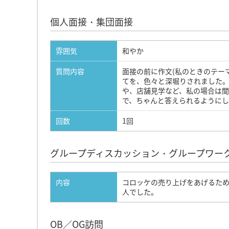
個人面接・集団面接
雰囲気
和やか
質問内容
面接の前に作文(私のときのテー
てを、色々と深堀りされました
や、店舗見学など、私の場合は
で、ちゃんと答えられるようにし
回数
1回
グループディスカッション・グループワー
内容
コロッケの売り上げをあげるため
人でした。
OB／OG訪問