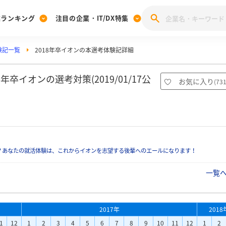
業ランキング
注目の企業・IT/DX特集
験記一覧
2018年卒イオンの本選考体験記詳細
注目の企業特集
みんなのIT業界新卒就職人気企業ランキング
みんな
[27卒] 本選考体験記投稿キャンペーン
28卒 注目企業特集
27卒 注目企業特集
みんなのDX企業就職ブランド調査
卒イオンの選考対策(2019/01/17公
お気に入り
(
73
注目のIT・DX企業特集
28卒 IT・DX企業特集
27卒 IT・DX企業特集
28卒
みんなのIT業界新卒就職人気企業ランキング
みんな
企業研究
？あなたの就活体験は、これからイオンを志望する後輩へのエールになります！
一覧
2017年
2018
1
12
1
2
3
4
5
6
7
8
9
10
11
12
1
2