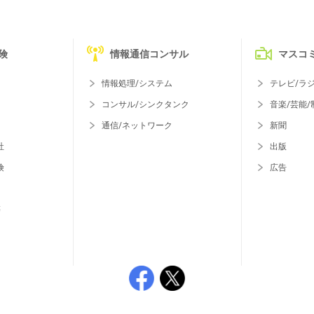
険
情報通信コンサル
マスコ
情報処理/システム
テレビ/ラ
コンサル/シンクタンク
音楽/芸能/
通信/ネットワーク
新聞
社
出版
険
広告
等