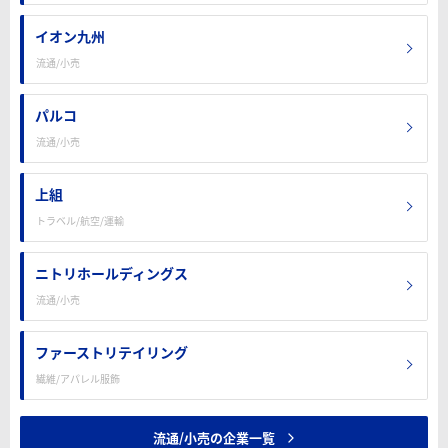
イオン九州
流通/小売
パルコ
流通/小売
上組
トラベル/航空/運輸
ニトリホールディングス
流通/小売
ファーストリテイリング
繊維/アパレル服飾
流通/小売の企業一覧