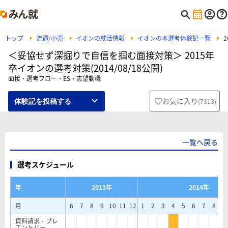
トップ
流通/小売
イオンの就活情報
イオンの本選考体験記一覧
＜妥協せず深掘りで自信を掴む面接対策＞ 2015年
卒イオンの選考対策(2014/08/18公開)
面接・選考フロー・ES・志望動機
お気に入り
(
7313
)
体験記を投稿する
一覧へ戻る
選考スケジュール
年
2013年
2014年
月
6
7
8
9
10
11
12
1
2
3
4
5
6
7
8
9
資料請求・プレ
エントリー