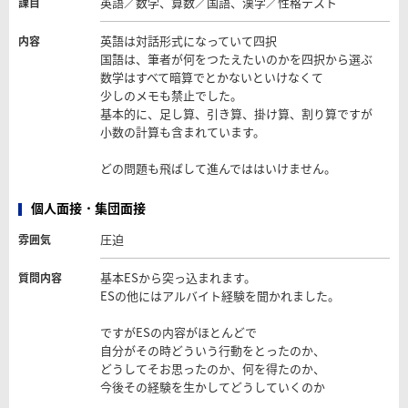
英語／数学、算数／国語、漢字／性格テスト
課目
英語は対話形式になっていて四択
内容
国語は、筆者が何をつたえたいのかを四択から選ぶ
数学はすべて暗算でとかないといけなくて
少しのメモも禁止でした。
基本的に、足し算、引き算、掛け算、割り算ですが
小数の計算も含まれています。
どの問題も飛ばして進んでははいけません。
個人面接・集団面接
圧迫
雰囲気
基本ESから突っ込まれます。
質問内容
ESの他にはアルバイト経験を聞かれました。
ですがESの内容がほとんどで
自分がその時どういう行動をとったのか、
どうしてそお思ったのか、何を得たのか、
今後その経験を生かしてどうしていくのか