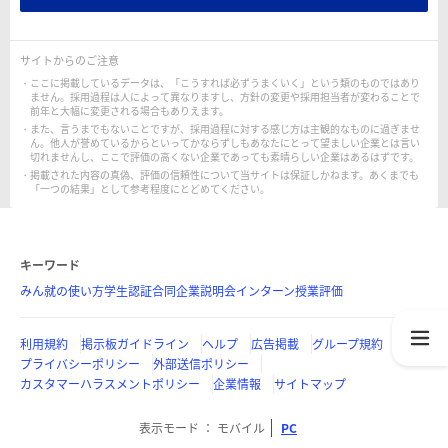
サイトからのご注意
ここに掲載しているデータは、「こうすれば必ずうまくいく」という類のものではあり
ません。採用過程は人によって異なりますし、方針の変更や採用担当者が変わることで
前年と大幅に変更される場合もありえます。
また、言うまでもないことですが、採用過程に対する感じ方は主観的なものに過ぎませ
ん。他人が誉めているからといってかならずしもあなたにとって望ましい企業とは言い
切れませんし、ここで評価の高くない企業であっても素晴らしい企業はあるはずです。
掲載された内容の真偽、評価の信頼性について当サイトは保証しかねます。あくまでも
「一つの結果」として参考程度にとどめてください。
キーワード
みん就の使い方
学生認証
合同企業説明会
インターン
授業評価
利用規約
掲示板ガイドライン
ヘルプ
広告掲載
グループ規約
プライバシーポリシー
外部送信ポリシー
カスタマーハラスメントポリシー
企業情報
サイトマップ
表示モード
モバイル
PC