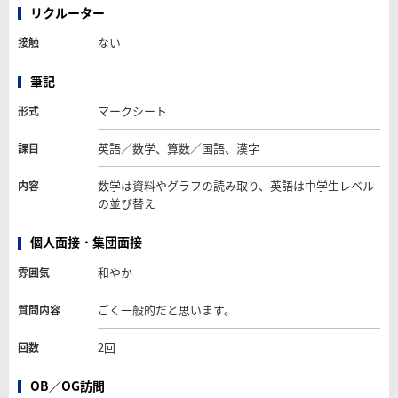
リクルーター
ない
接触
筆記
マークシート
形式
英語／数学、算数／国語、漢字
課目
数学は資料やグラフの読み取り、英語は中学生レベル
内容
の並び替え
個人面接・集団面接
和やか
雰囲気
ごく一般的だと思います。
質問内容
2回
回数
OB／OG訪問