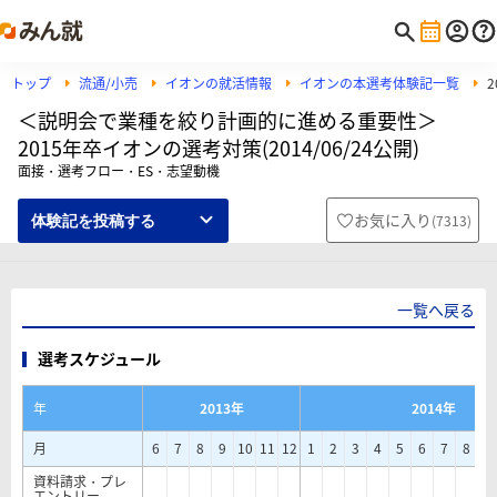
トップ
流通/小売
イオンの就活情報
イオンの本選考体験記一覧
＜説明会で業種を絞り計画的に進める重要性＞
2015年卒イオンの選考対策(2014/06/24公開)
面接・選考フロー・ES・志望動機
お気に入り
(
7313
)
体験記を投稿する
一覧へ戻る
選考スケジュール
年
2013年
2014年
月
6
7
8
9
10
11
12
1
2
3
4
5
6
7
8
9
資料請求・プレ
エントリー