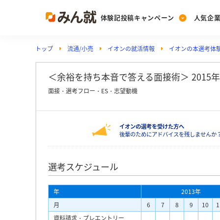
体験記投稿キャンペーン
人気企
トップ
流通/小売
イオンの就活情報
イオンの本選考体
Post
Ranking
PickUp
投稿する
ランキングを見る
注目の企業特集
＜余裕を持ち本音で答える面接術＞ 2015年卒イ
面接・選考フロー・ES・志望動機
Vote
イオンの選考を受けた方へ
投票する
後輩のためにアドバイスを残しませんか
動画で知ろう！業界・
選考スケジュール
年
2013年
月
6
7
8
9
10
1
資料請求・プレエントリー