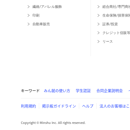
繊維/アパレル服飾
総合商社/専門商
印刷
生命保険/損害保
自動車販売
証券/投資
クレジット信販
リース
キーワード
みん就の使い方
学生認証
合同企業説明会
利用規約
掲示板ガイドライン
ヘルプ
法人のお客様はこ
Copyright © Minshu Inc. All rights reserved.