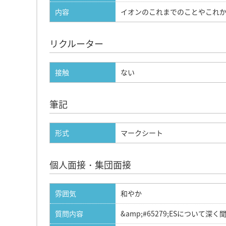
内容
イオンのこれまでのことやこれ
リクルーター
接触
ない
筆記
形式
マークシート
個人面接・集団面接
雰囲気
和やか
質問内容
&amp;#65279;ESについて深