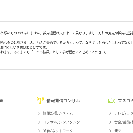
いう類のものではありません。採用過程は人によって異なりますし、方針の変更や採用担当
観的なものに過ぎません。他人が誉めているからといってかならずしもあなたにとって望ま
も素晴らしい企業はあるはずです。
かねます。あくまでも「一つの結果」として参考程度にとどめてください。
険
情報通信コンサル
マスコ
情報処理/システム
テレビ/ラ
コンサル/シンクタンク
音楽/芸能/
通信/ネットワーク
新聞