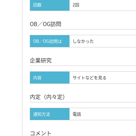
回数
2回
OB／OG訪問
OB／OG訪問は
しなかった
企業研究
内容
サイトなどを見る
内定（内々定）
通知方法
電話
コメント