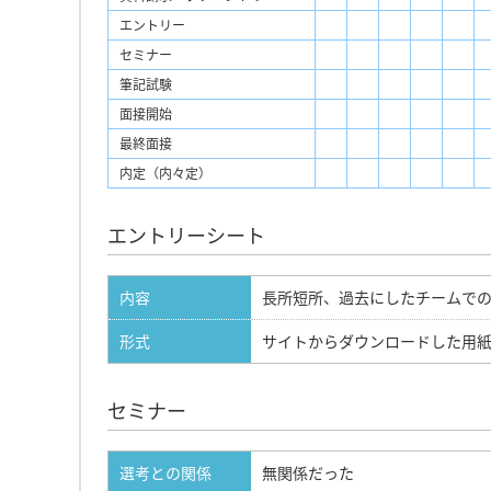
エントリー
セミナー
筆記試験
面接開始
最終面接
内定（内々定）
エントリーシート
内容
長所短所、過去にしたチームで
形式
サイトからダウンロードした用
セミナー
選考との関係
無関係だった