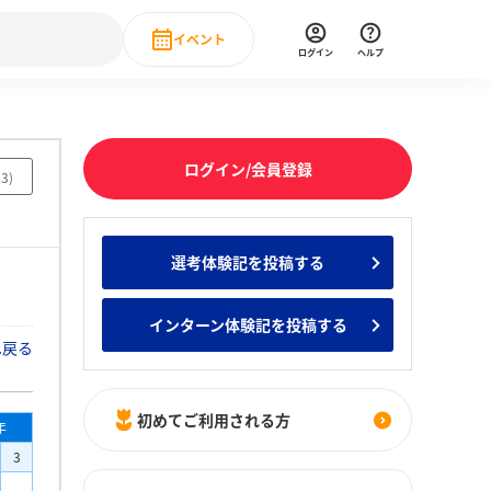
イベント
ログイン
ヘルプ
Event
の新卒就職人気企業ランキング
みんなのインターン人気企業ランキン
直近のイベント一覧
ログイン/会員登録
13
)
もっと見る
 IT・DX現場社員インタビュー
選考体験記を投稿する
の新卒就職人気企業ランキング
みんなのインターン人気企業ランキン
インターン体験記を投稿する
へ戻る
初めてご利用される方
年
3