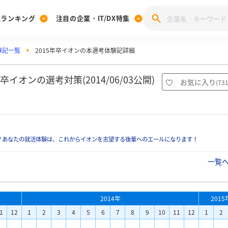
業ランキング
注目の企業・IT/DX特集
験記一覧
2015年卒イオンの本選考体験記詳細
注目の企業特集
みんなのIT業界新卒就職人気企業ランキング
みんな
[27卒] 本選考体験記投稿キャンペーン
28卒 注目企業特集
27卒 注目企業特集
みんなのDX企業就職ブランド調査
オンの選考対策(2014/06/03公開)
お気に入り
(
73
注目のIT・DX企業特集
28卒 IT・DX企業特集
27卒 IT・DX企業特集
28卒
みんなのIT業界新卒就職人気企業ランキング
みんな
？あなたの就活体験は、これからイオンを志望する後輩へのエールになります！
企業研究
一覧
2014年
2015
1
12
1
2
3
4
5
6
7
8
9
10
11
12
1
2