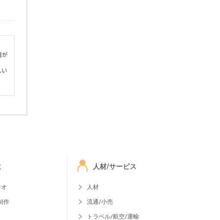
者が
しい
ミ
人材/サービス
ジオ
人材
制作
流通/小売
トラベル/航空/運輸