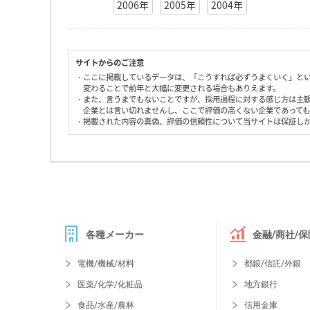
2006年
2005年
2004年
サイトからのご注意
・ここに掲載しているデータは、「こうすれば必ずうまくいく」と
変わることで前年と大幅に変更される場合もありえます。
・また、言うまでもないことですが、採用過程に対する感じ方は主
企業とは言い切れませんし、ここで評価の高くない企業であって
・掲載された内容の真偽、評価の信頼性について当サイトは保証し
各種メーカー
金融/商社/保
電機/機械/材料
都銀/信託/外銀
医薬/化学/化粧品
地方銀行
食品/水産/農林
信用金庫