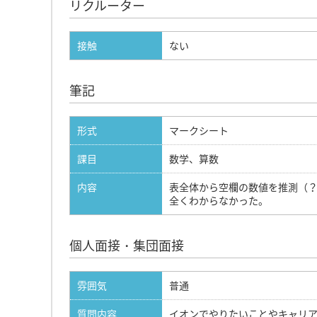
リクルーター
接触
ない
筆記
形式
マークシート
課目
数学、算数
内容
表全体から空欄の数値を推測（
全くわからなかった。
個人面接・集団面接
雰囲気
普通
質問内容
イオンでやりたいことやキャリ