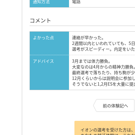
通知方法
電話
コメント
よかった点
連絡が早かった。
2週間以内といわれていても、5
選考がスピーディー。内定をいた
アドバイス
3月までは体力勝負。
大変なのは4月からの精神力勝負
最終選考で落ちたり、持ち駒が少
12月くらいからは説明会に参加
そうでないと1,2月ESを大量に
前の体験記へ
イオンの選考を受けた方は