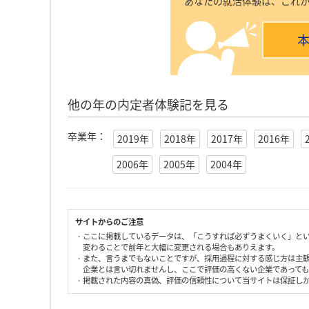
あなたの就活体験は、これ
他の年の内定者体験記を見る
卒業年：
2019年
2018年
2017年
2016年
2006年
2005年
2004年
サイトからのご注意
・ここに掲載しているデータは、「こうすれば必ずうまくいく」と
変わることで前年と大幅に変更される場合もありえます。
・また、言うまでもないことですが、採用過程に対する感じ方は主
企業とは言い切れませんし、ここで評価の高くない企業であって
・掲載された内容の真偽、評価の信頼性について当サイトは保証し