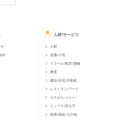
ミ
人材/サービス
ジオ
人材
制作
流通/小売
トラベル/航空/運輸
教育
建設/住宅/不動産
レストラン/フード
ホテル/レジャー
インフラ/官公庁
医療/福祉/その他