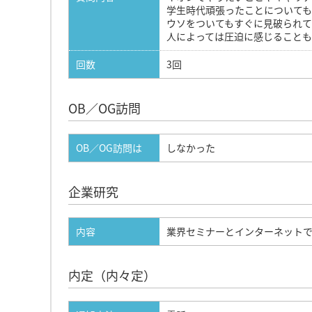
学生時代頑張ったことについて
ウソをついてもすぐに見破られて
人によっては圧迫に感じること
回数
3回
OB／OG訪問
OB／OG訪問は
しなかった
企業研究
内容
業界セミナーとインターネット
内定（内々定）