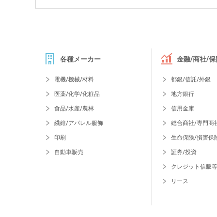
各種メーカー
金融/商社/保
電機/機械/材料
都銀/信託/外銀
医薬/化学/化粧品
地方銀行
食品/水産/農林
信用金庫
繊維/アパレル服飾
総合商社/専門商
印刷
生命保険/損害保
自動車販売
証券/投資
クレジット信販
リース