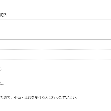
ら記入
案）
た。
。
ったので、小売・流通を受ける人は行った方がよい。