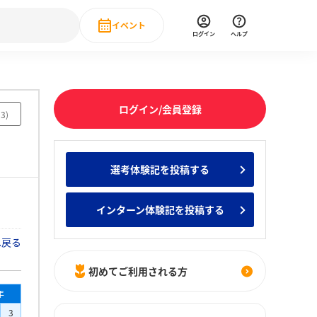
イベント
ログイン
ヘルプ
Event
の新卒就職人気企業ランキング
みんなのインターン人気企業ランキン
直近のイベント一覧
ログイン/会員登録
13
)
もっと見る
 IT・DX現場社員インタビュー
選考体験記を投稿する
の新卒就職人気企業ランキング
みんなのインターン人気企業ランキン
インターン体験記を投稿する
へ戻る
初めてご利用される方
年
3