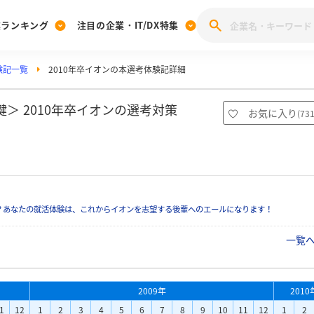
業ランキング
注目の企業・IT/DX特集
験記一覧
2010年卒イオンの本選考体験記詳細
注目の企業特集
みんなのIT業界新卒就職人気企業ランキング
みんな
[27卒] 本選考体験記投稿キャンペーン
28卒 注目企業特集
27卒 注目企業特集
みんなのDX企業就職ブランド調査
＞ 2010年卒イオンの選考対策
お気に入り
(
73
注目のIT・DX企業特集
28卒 IT・DX企業特集
27卒 IT・DX企業特集
28卒
みんなのIT業界新卒就職人気企業ランキング
みんな
企業研究
？あなたの就活体験は、これからイオンを志望する後輩へのエールになります！
一覧
2009年
2010
1
12
1
2
3
4
5
6
7
8
9
10
11
12
1
2