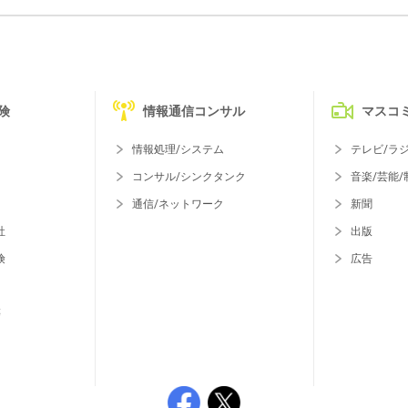
険
情報通信コンサル
マスコ
情報処理/システム
テレビ/ラ
コンサル/シンクタンク
音楽/芸能/
通信/ネットワーク
新聞
社
出版
険
広告
等