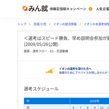
体験記投稿キャンペーン
人気企
トップ
流通/小売
イオンの就活情報
イオンの本選考体
Post
Ranking
PickUp
投稿する
ランキングを見る
注目の企業特集
＜選考はスピード勝負、早め説明会参加が鍵
(2009/05/26公開)
面接・選考フロー・ES・志望動機
Vote
投票する
イオンの選考を受けた方へ
動画で知ろう！業界・
後輩のためにアドバイスを残しませんか
選考スケジュール
年
2008年
月
6
7
8
9
10
1