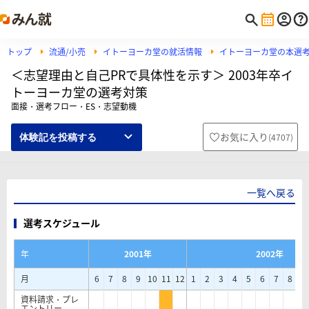
トップ
流通/小売
イトーヨーカ堂の就活情報
イトーヨーカ堂の本選
＜志望理由と自己PRで具体性を示す＞ 2003年卒イ
トーヨーカ堂の選考対策
面接・選考フロー・ES・志望動機
お気に入り
(
4707
)
体験記を投稿する
一覧へ戻る
選考スケジュール
年
2001年
2002年
月
6
7
8
9
10
11
12
1
2
3
4
5
6
7
8
9
資料請求・プレ
エントリー