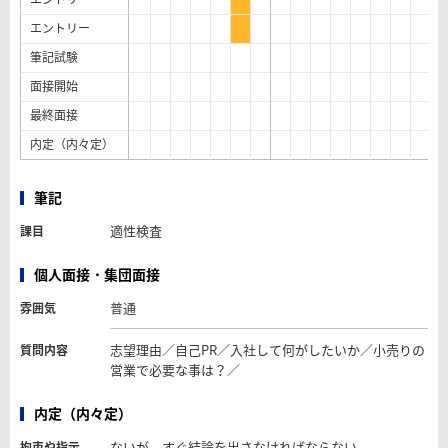
エントリー
筆記試験
面接開始
最終面接
内定（内々定）
筆記
適性検査
課目
個人面接・集団面接
普通
雰囲気
志望理由／自己PR／入社して何がしたいか／小売りの
質問内容
営業で必要な事は？／
内定（内々定）
ないが、すぐ結論を出さなければならない
拘束や指示