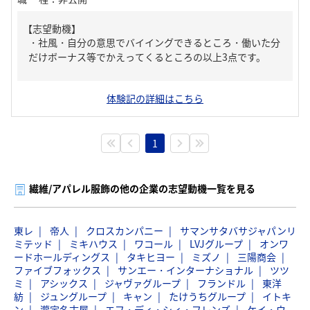
【志望動機】
・社風・自分の意思でバイイングできるところ・働いた分
だけボーナス等でかえってくるところの以上3点です。
体験記の詳細はこちら
1
繊維/アパレル服飾の他の企業の志望動機一覧を見る
東レ
帝人
クロスカンパニー
サマンサタバサジャパンリ
ミテッド
ミキハウス
ワコール
LVJグループ
オンワ
ードホールディングス
タキヒヨー
ミズノ
三陽商会
ファイブフォックス
サンエー・インターナショナル
ツツ
ミ
アシックス
ジャヴァグループ
フランドル
東洋
紡
ジュングループ
キャン
たけうちグループ
イトキ
ン
瀧定名古屋
エフ・ディ・シィ・フレンズ
ケイ・ウ