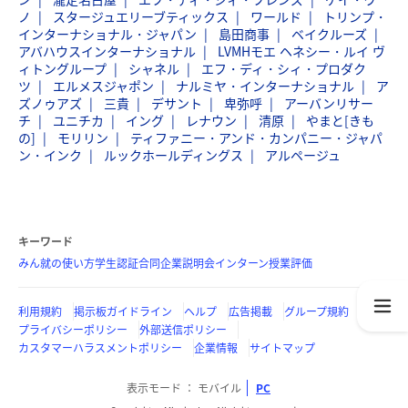
ノ
スタージュエリーブティックス
ワールド
トリンプ・
インターナショナル・ジャパン
島田商事
ベイクルーズ
アバハウスインターナショナル
LVMHモエ ヘネシー・ルイ ヴ
ィトングループ
シャネル
エフ・ディ・シィ・プロダク
ツ
エルメスジャポン
ナルミヤ・インターナショナル
ア
ズノゥアズ
三貴
デサント
卑弥呼
アーバンリサー
チ
ユニチカ
イング
レナウン
清原
やまと[きも
の]
モリリン
ティファニー・アンド・カンパニー・ジャパ
ン・インク
ルックホールディングス
アルページュ
キーワード
みん就の使い方
学生認証
合同企業説明会
インターン
授業評価
利用規約
掲示板ガイドライン
ヘルプ
広告掲載
グループ規約
プライバシーポリシー
外部送信ポリシー
カスタマーハラスメントポリシー
企業情報
サイトマップ
表示モード
モバイル
PC