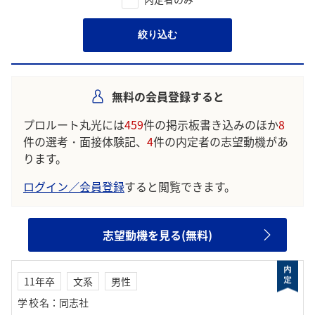
絞り込む
無料の会員登録すると
プロルート丸光には
459
件の掲示板書き込みのほか
8
件の選考・面接体験記、
4
件の内定者の志望動機があ
ります。
ログイン／会員登録
すると閲覧できます。
志望動機を見る(無料)
11年卒
文系
男性
学校名
：
同志社