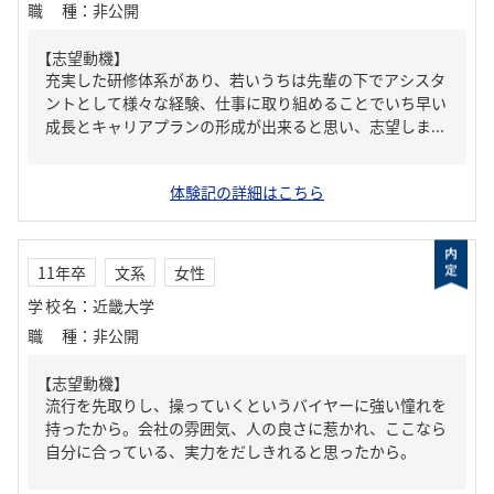
職種
：
非公開
【志望動機】
充実した研修体系があり、若いうちは先輩の下でアシスタ
ントとして様々な経験、仕事に取り組めることでいち早い
成長とキャリアプランの形成が出来ると思い、志望しま...
体験記の詳細はこちら
11年卒
文系
女性
学校名
：
近畿大学
職種
：
非公開
【志望動機】
流行を先取りし、操っていくというバイヤーに強い憧れを
持ったから。会社の雰囲気、人の良さに惹かれ、ここなら
自分に合っている、実力をだしきれると思ったから。