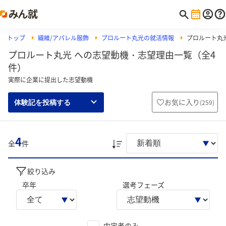
トップ
繊維/アパレル服飾
プロルート丸光の就活情報
プロルート丸
プロルート丸光 への志望動機・志望理由一覧（全4
件）
実際に企業に提出した志望動機
お気に入り
(
259
)
体験記を投稿する
4
全
件
絞り込み
卒年
選考フェーズ
内定者のみ