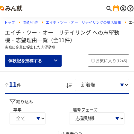
トップ
流通/小売
エイチ・ツー・オー リテイリングの就活情報
エ
エイチ・ツー・オー リテイリング への志望動
機・志望理由一覧（全11件）
実際に企業に提出した志望動機
お気に入り
(
1245
)
体験記を投稿する
11
全
件
絞り込み
卒年
選考フェーズ
内定者のみ