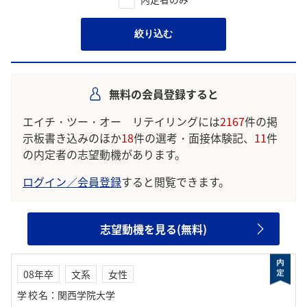
絞り込む
無料の会員登録すると
エイチ・ツー・オー リテイリングには
2167
件の掲
示板書き込みのほか
18
件の選考・面接体験記、
11
件
の内定者の志望動機があります。
ログイン／会員登録
すると閲覧できます。
志望動機を見る(無料)
08年卒
文系
女性
学校名
：
関西学院大学