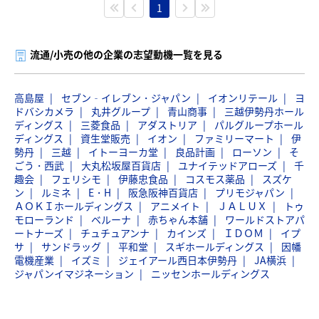
1
流通/小売の他の企業の志望動機一覧を見る
高島屋
セブン‐イレブン・ジャパン
イオンリテール
ヨ
ドバシカメラ
丸井グループ
青山商事
三越伊勢丹ホール
ディングス
三菱食品
アダストリア
パルグループホール
ディングス
資生堂販売
イオン
ファミリーマート
伊
勢丹
三越
イトーヨーカ堂
良品計画
ローソン
そ
ごう・西武
大丸松坂屋百貨店
ユナイテッドアローズ
千
趣会
フェリシモ
伊藤忠食品
コスモス薬品
スズケ
ン
ルミネ
E・H
阪急阪神百貨店
プリモジャパン
ＡＯＫＩホールディングス
アニメイト
ＪＡＬＵＸ
トゥ
モローランド
ベルーナ
赤ちゃん本舗
ワールドストアパ
ートナーズ
チュチュアンナ
カインズ
ＩＤＯＭ
イプ
サ
サンドラッグ
平和堂
スギホールディングス
因幡
電機産業
イズミ
ジェイアール西日本伊勢丹
JA横浜
ジャパンイマジネーション
ニッセンホールディングス