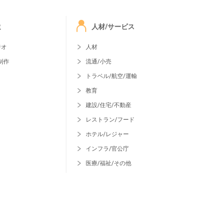
ミ
人材/サービス
ジオ
人材
制作
流通/小売
トラベル/航空/運輸
教育
建設/住宅/不動産
レストラン/フード
ホテル/レジャー
インフラ/官公庁
医療/福祉/その他