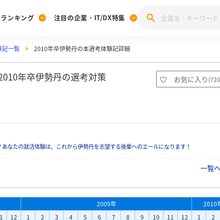
業ランキング
注目の企業・IT/DX特集
験記一覧
2010年卒伊勢丹の本選考体験記詳細
注目の企業特集
みんなのIT業界新卒就職人気企業ランキング
みんな
[27卒] 本選考体験記投稿キャンペーン
28卒 注目企業特集
27卒 注目企業特集
みんなのDX企業就職ブランド調査
010年卒伊勢丹の選考対策
お気に入り
(
72
注目のIT・DX企業特集
28卒 IT・DX企業特集
27卒 IT・DX企業特集
28卒
みんなのIT業界新卒就職人気企業ランキング
みんな
企業研究
？あなたの就活体験は、これから伊勢丹を志望する後輩へのエールになります！
一覧
2009年
2010
1
12
1
2
3
4
5
6
7
8
9
10
11
12
1
2