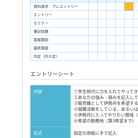
資料請求・プレエントリー
エントリー
セミナー
筆記試験
面接開始
最終面接
内定（内々定）
エントリーシート
内容
①学生時代に力を入れてやって
②あなたの強み・弱みを記入し
③販売職として伊勢丹を希望す
④就職活動をしている、あるい
⑤伊勢丹に入ってやりたい領域（
⑥希望の勤務地（第3希望まで）
形式
指定の用紙に手で記入