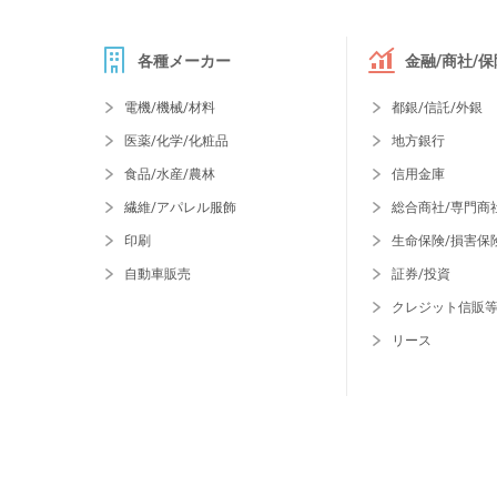
各種メーカー
金融/商社/保
電機/機械/材料
都銀/信託/外銀
医薬/化学/化粧品
地方銀行
食品/水産/農林
信用金庫
繊維/アパレル服飾
総合商社/専門商
印刷
生命保険/損害保
自動車販売
証券/投資
クレジット信販
リース