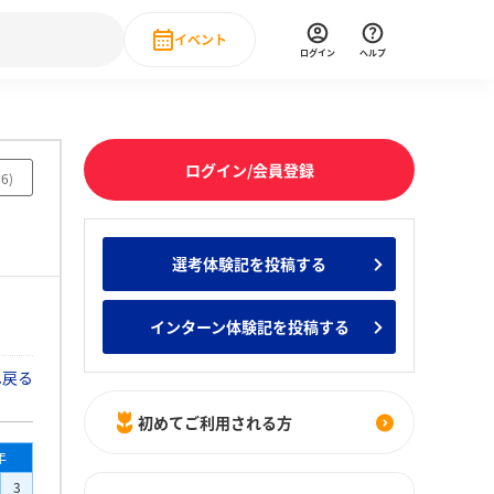
イベント
ログイン
ヘルプ
Event
の新卒就職人気企業ランキング
みんなのインターン人気企業ランキン
直近のイベント一覧
ログイン/会員登録
06
)
もっと見る
 IT・DX現場社員インタビュー
選考体験記を投稿する
の新卒就職人気企業ランキング
みんなのインターン人気企業ランキン
インターン体験記を投稿する
へ戻る
初めてご利用される方
年
3