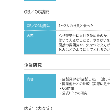
OB／OG訪問
OB／OG訪問は
1〜2人の社員と会った
内容
なぜ伊勢丹に入社を決めたのか
働いて大変なことと、やりがい
面接の雰囲気や、気をつけた方
休みはどのようにしてとれるの
企業研究
内容
・店舗見学を5店舗した。（良い
・同業他社との比較（実際に足を
・OG訪問
・公式HPでの研究
内定（内々定）