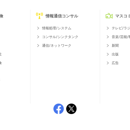
険
情報通信コンサル
マスコ
情報処理/システム
テレビ/ラ
コンサル/シンクタンク
音楽/芸能/
通信/ネットワーク
新聞
社
出版
険
広告
等