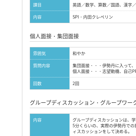
課目
英語／数学、算数／国語、漢字
内容
SPI・内田クレペリン
個人面接・集団面接
雰囲気
和やか
質問内容
集団面接・・・伊勢丹に入って、
個人面接・・・志望動機、自己P
回数
2回
グループディスカッション・グループワー
内容
グループディスカッションは、学
5分くらいの、実際の伊勢丹での
ィスカッションをして決める。