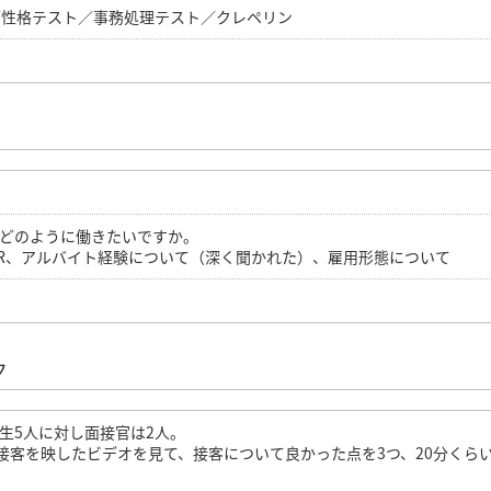
／性格テスト／事務処理テスト／クレペリン
どのように働きたいですか。
R、アルバイト経験について（深く聞かれた）、雇用形態について
ク
生5人に対し面接官は2人。
接客を映したビデオを見て、接客について良かった点を3つ、20分くら