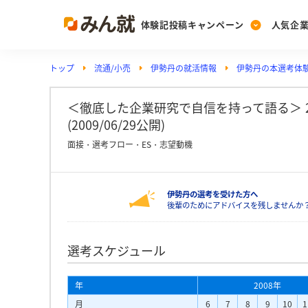
体験記投稿キャンペーン
人気企
トップ
流通/小売
伊勢丹の就活情報
伊勢丹の本選考体
Post
Ranking
PickUp
投稿する
ランキングを見る
注目の企業特集
＜徹底した企業研究で自信を持って語る＞ 2
(2009/06/29公開)
面接・選考フロー・ES・志望動機
Vote
投票する
伊勢丹の選考を受けた方へ
動画で知ろう！業界・
後輩のためにアドバイスを残しませんか
選考スケジュール
年
2008年
月
6
7
8
9
10
1