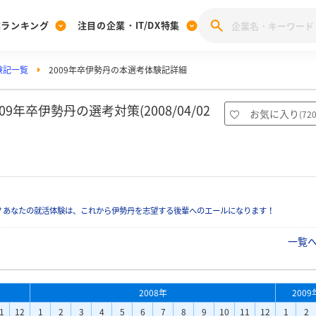
業ランキング
注目の企業・IT/DX特集
験記一覧
2009年卒伊勢丹の本選考体験記詳細
注目の企業特集
みんなのIT業界新卒就職人気企業ランキング
みんな
[27卒] 本選考体験記投稿キャンペーン
28卒 注目企業特集
27卒 注目企業特集
みんなのDX企業就職ブランド調査
年卒伊勢丹の選考対策(2008/04/02
お気に入り
(
72
注目のIT・DX企業特集
28卒 IT・DX企業特集
27卒 IT・DX企業特集
28卒
みんなのIT業界新卒就職人気企業ランキング
みんな
企業研究
？あなたの就活体験は、これから伊勢丹を志望する後輩へのエールになります！
一覧
2008年
2009
1
12
1
2
3
4
5
6
7
8
9
10
11
12
1
2