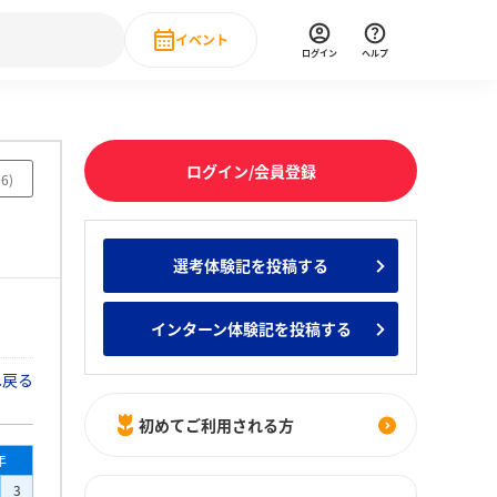
イベント
ログイン
ヘルプ
Event
の新卒就職人気企業ランキング
みんなのインターン人気企業ランキン
直近のイベント一覧
ログイン/会員登録
06
)
もっと見る
 IT・DX現場社員インタビュー
選考体験記を投稿する
の新卒就職人気企業ランキング
みんなのインターン人気企業ランキン
インターン体験記を投稿する
へ戻る
初めてご利用される方
年
3