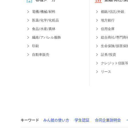
電機/機械/材料
都銀/信託/外銀
医薬/化学/化粧品
地方銀行
食品/水産/農林
信用金庫
繊維/アパレル服飾
総合商社/専門商
印刷
生命保険/損害保
自動車販売
証券/投資
クレジット信販
リース
キーワード
みん就の使い方
学生認証
合同企業説明会