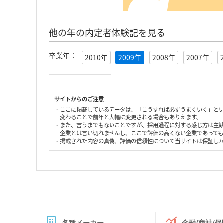
他の年の内定者体験記を見る
卒業年：
2010年
2009年
2008年
2007年
サイトからのご注意
・ここに掲載しているデータは、「こうすれば必ずうまくいく」と
変わることで前年と大幅に変更される場合もありえます。
・また、言うまでもないことですが、採用過程に対する感じ方は主
企業とは言い切れませんし、ここで評価の高くない企業であって
・掲載された内容の真偽、評価の信頼性について当サイトは保証し
各種メーカー
金融/商社/保