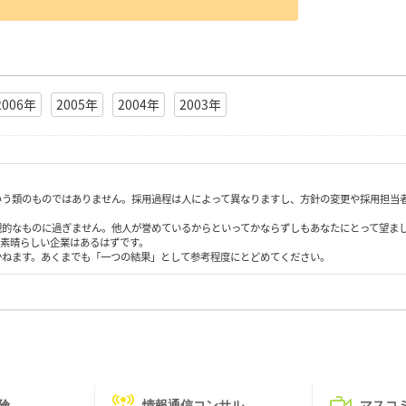
2006年
2005年
2004年
2003年
いう類のものではありません。採用過程は人によって異なりますし、方針の変更や採用担当
観的なものに過ぎません。他人が誉めているからといってかならずしもあなたにとって望ま
も素晴らしい企業はあるはずです。
かねます。あくまでも「一つの結果」として参考程度にとどめてください。
険
情報通信コンサル
マスコ