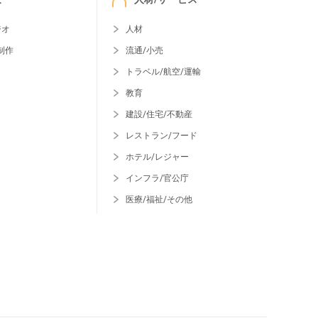
ジオ
人材
制作
流通/小売
トラベル/航空/運輸
教育
建設/住宅/不動産
レストラン/フード
ホテル/レジャー
インフラ/官公庁
医療/福祉/その他