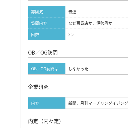
雰囲気
普通
質問内容
なぜ百貨店か、伊勢丹か
回数
2回
OB／OG訪問
OB／OG訪問は
しなかった
企業研究
内容
新聞、月刊マーチャンダイジン
内定（内々定）