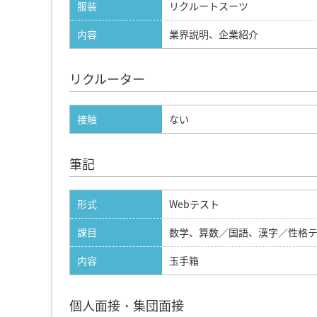
服装
リクルートスーツ
内容
業界説明、企業紹介
リクルーター
接触
ない
筆記
形式
Webテスト
課目
数学、算数／国語、漢字／性格
内容
玉手箱
個人面接・集団面接