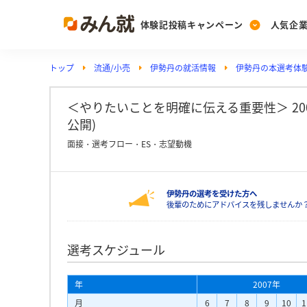
体験記投稿キャンペーン
人気企
トップ
流通/小売
伊勢丹の就活情報
伊勢丹の本選考体
Post
Ranking
PickUp
投稿する
ランキングを見る
注目の企業特集
＜やりたいことを明確に伝える重要性＞ 2009
公開)
面接・選考フロー・ES・志望動機
Vote
投票する
伊勢丹の選考を受けた方へ
動画で知ろう！業界・
後輩のためにアドバイスを残しませんか
選考スケジュール
年
2007年
月
6
7
8
9
10
1