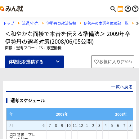
トップ
流通/小売
伊勢丹の就活情報
伊勢丹の本選考体験記一覧
＜和やかな面接で本音を伝える準備法＞ 2009年卒
伊勢丹の選考対策(2008/06/05公開)
面接・選考フロー・ES・志望動機
お気に入り
(
7206
)
体験記を投稿する
一覧へ戻る
選考スケジュール
年
2007年
2008年
月
6
7
8
9
10
11
12
1
2
3
4
5
6
7
8
9
資料請求・プレ
エントリー