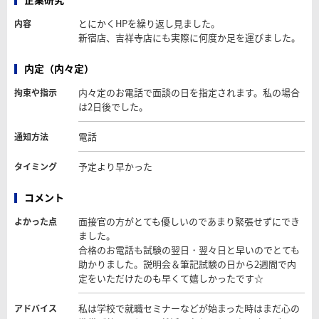
とにかくHPを繰り返し見ました。
内容
新宿店、吉祥寺店にも実際に何度か足を運びました。
内定（内々定）
内々定のお電話で面談の日を指定されます。私の場合
拘束や指示
は2日後でした。
電話
通知方法
予定より早かった
タイミング
コメント
面接官の方がとても優しいのであまり緊張せずにでき
よかった点
ました。
合格のお電話も試験の翌日・翌々日と早いのでとても
助かりました。説明会＆筆記試験の日から2週間で内
定をいただけたのも早くて嬉しかったです☆
私は学校で就職セミナーなどが始まった時はまだ心の
アドバイス