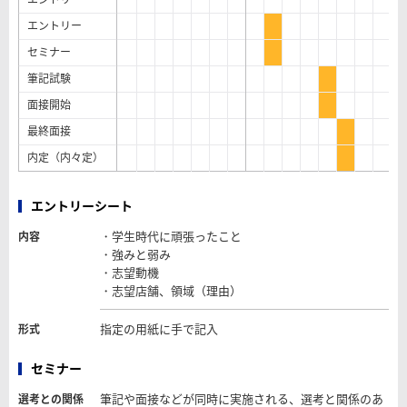
エントリー
セミナー
筆記試験
面接開始
最終面接
内定（内々定）
エントリーシート
・学生時代に頑張ったこと
内容
・強みと弱み
・志望動機
・志望店舗、領域（理由）
指定の用紙に手で記入
形式
セミナー
筆記や面接などが同時に実施される、選考と関係のあ
選考との関係