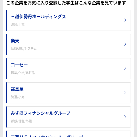
この企業をお気に入り登録した学生はこんな企業を見ています
三越伊勢丹ホールディングス
流通/小売
楽天
情報処理/システム
コーセー
医薬/化学/化粧品
高島屋
流通/小売
みずほフィナンシャルグループ
都銀/信託/外銀