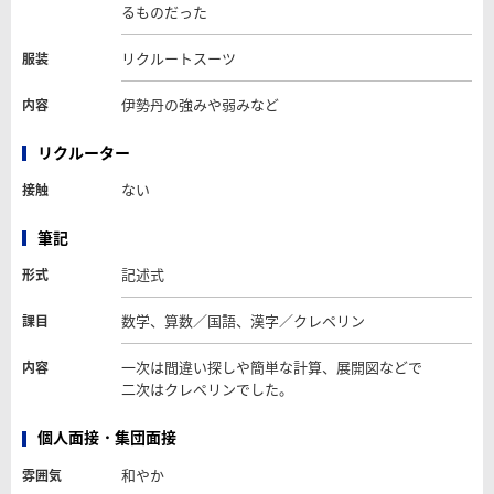
るものだった
リクルートスーツ
服装
伊勢丹の強みや弱みなど
内容
リクルーター
ない
接触
筆記
記述式
形式
数学、算数／国語、漢字／クレペリン
課目
一次は間違い探しや簡単な計算、展開図などで
内容
二次はクレぺリンでした。
個人面接・集団面接
和やか
雰囲気