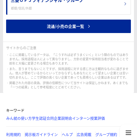
三菱ＵＦＪフィナンシャル・グループ
都銀/信託/外銀
流通/小売の企業一覧
サイトからのご注意
ここに掲載しているデータは、「こうすれば必ずうまくいく」という類のものではあり
ません。採用過程は人によって異なりますし、方針の変更や採用担当者が変わることで
前年と大幅に変更される場合もありえます。
また、言うまでもないことですが、採用過程に対する感じ方は主観的なものに過ぎませ
ん。他人が誉めているからといってかならずしもあなたにとって望ましい企業とは言い
切れませんし、ここで評価の高くない企業であっても素晴らしい企業はあるはずです。
掲載された内容の真偽、評価の信頼性について当サイトは保証しかねます。あくまでも
「一つの結果」として参考程度にとどめてください。
キーワード
みん就の使い方
学生認証
合同企業説明会
インターン
授業評価
利用規約
掲示板ガイドライン
ヘルプ
広告掲載
グループ規約