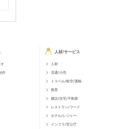
ミ
人材/サービス
ジオ
人材
制作
流通/小売
トラベル/航空/運輸
教育
建設/住宅/不動産
レストラン/フード
ホテル/レジャー
インフラ/官公庁