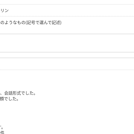
ペリン
のようなもの(記号で選んで記述)
、会話形式でした。
顔でした。
す。
条件