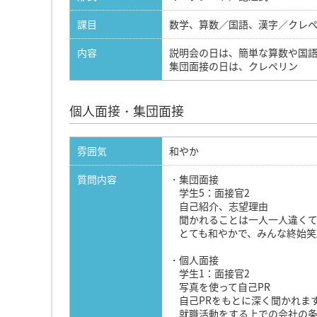
課目
数学、算数／国語、漢字／クレ
内容
説明会の日は、簡単な算数や国語
集団面接の日は、クレペリン
個人面接・集団面接
雰囲気
和やか
質問内容
・集団面接
学生5：面接官2
自己紹介、志望理由
聞かれることは一人一人違くて
とても和やかで、みんな終始笑
・個人面接
学生1：面接官2
写真を使って自己PR
自己PRをもとに深く聞かれま
就職活動をする上での会社の