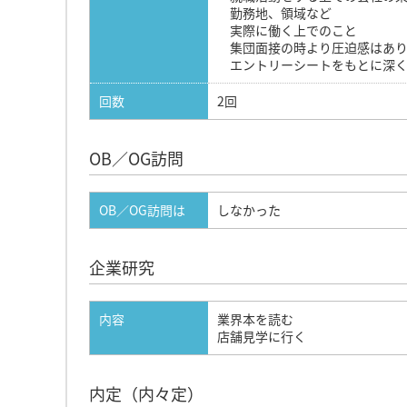
勤務地、領域など
実際に働く上でのこと
集団面接の時より圧迫感はあり
エントリーシートをもとに深く
回数
2回
OB／OG訪問
OB／OG訪問は
しなかった
企業研究
内容
業界本を読む
店舗見学に行く
内定（内々定）