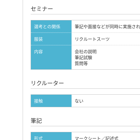
セミナー
選考との関係
筆記や面接などが同時に実施さ
服装
リクルートスーツ
内容
会社の説明
筆記試験
質問等
リクルーター
接触
ない
筆記
形式
マークシート／記述式