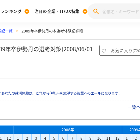
業ランキング
注目の企業・IT/DX特集
験記一覧
2009年卒伊勢丹の本選考体験記詳細
注目の企業特集
みんなのIT業界新卒就職人気企業ランキング
みんな
[27卒] 本選考体験記投稿キャンペーン
28卒 注目企業特集
27卒 注目企業特集
みんなのDX企業就職ブランド調査
年卒伊勢丹の選考対策(2008/06/01
お気に入り
(
72
注目のIT・DX企業特集
28卒 IT・DX企業特集
27卒 IT・DX企業特集
28卒
みんなのIT業界新卒就職人気企業ランキング
みんな
企業研究
？あなたの就活体験は、これから伊勢丹を志望する後輩へのエールになります！
一覧
2008年
2009
1
12
1
2
3
4
5
6
7
8
9
10
11
12
1
2