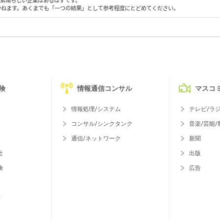
も素晴らしい企業はあるはずです。
かねます。あくまでも「一つの結果」として参考程度にとどめてください。
険
情報通信コンサル
マスコ
情報処理/システム
テレビ/ラ
コンサル/シンクタンク
音楽/芸能/
通信/ネットワーク
新聞
社
出版
険
広告
等