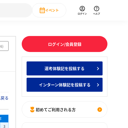
イベント
ログイン
ヘルプ
Event
の新卒就職人気企業ランキング
みんなのインターン人気企業ランキン
直近のイベント一覧
ログイン/会員登録
06
)
もっと見る
 IT・DX現場社員インタビュー
選考体験記を投稿する
の新卒就職人気企業ランキング
みんなのインターン人気企業ランキン
インターン体験記を投稿する
へ戻る
初めてご利用される方
年
3