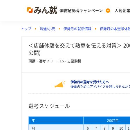
体験記投稿キャンペーン
人気企
トップ
流通/小売
伊勢丹の就活情報
伊勢丹の本選考体
Post
Ranking
PickUp
投稿する
ランキングを見る
注目の企業特集
＜店舗体験を交えて熱意を伝える対策＞ 2009
公開)
面接・選考フロー・ES・志望動機
Vote
投票する
伊勢丹の選考を受けた方へ
動画で知ろう！業界・
後輩のためにアドバイスを残しませんか
選考スケジュール
年
2007年
月
6
7
8
9
10
1