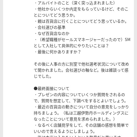
・アルバイトのこと（深く突っ込まれました）
・他社からいくつか内定をもらっているけど、そのこ
とについてどう思うか。
・親は百貨店に行くことについてどう思っているか。
・会社選びの基準
・なぜ百貨店なのか
・（希望職種がセールスマネージャーだったので）SM
として入社して具体的にやりたいことは？
・最後に何かありますか？
その後に人事の方に別室で他社選考状況について改め
て聞かれました。会社選びの軸など。後は雑談って感
じでした。
●最終面接について
・プレゼンの内容についていくつか質問をされるの
で、質問を想定して、下調べをするとよいでしょう。
・最近の百貨店の動きについて自分の意見をしっかり
持ちましょう。（私は三越伊勢丹ホールディングスに
なったことについて意見を求められました。）
・なるべく店舗見学をして、その店舗の感想を簡単で
いいので言えるようにしましょう。