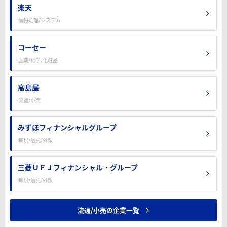
楽天
情報処理/システム
コーセー
医薬/化学/化粧品
高島屋
流通/小売
みずほフィナンシャルグループ
都銀/信託/外銀
三菱ＵＦＪフィナンシャル・グループ
都銀/信託/外銀
流通/小売の企業一覧