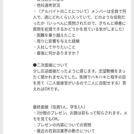
・他社選考状況
・（アルバイトのことについて）メンバーは全員で何
人で、週にどれくらい入っていて、どのような役割だ
ったか（いっぺんに質問されたので、きちんと順番に
質問を処理できるかどうかを見ている気がしました）
・困難を乗り越えたこと
・周りに影響を与えた経験
・入社してやりたいこと
・最後に何かありますか？
●二次面接について
少し圧迫面接だったように感じます。志望動機をまっ
たく聞かれませんでした。笑顔でハキハキと相手の目
を見て（二人面接官がいるので二人に目配せする）答
えればOKです。
最終面接（役員5人、学生1人）
・3分間のプレゼン。お題は前もって知らされます。メ
モを見てもOK。
・プレゼンの内容についての質問
・最近の百貨店業界の動きについて