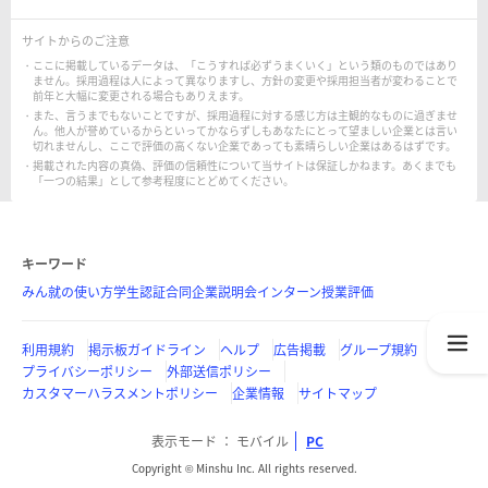
サイトからのご注意
ここに掲載しているデータは、「こうすれば必ずうまくいく」という類のものではあり
ません。採用過程は人によって異なりますし、方針の変更や採用担当者が変わることで
前年と大幅に変更される場合もありえます。
また、言うまでもないことですが、採用過程に対する感じ方は主観的なものに過ぎませ
ん。他人が誉めているからといってかならずしもあなたにとって望ましい企業とは言い
切れませんし、ここで評価の高くない企業であっても素晴らしい企業はあるはずです。
掲載された内容の真偽、評価の信頼性について当サイトは保証しかねます。あくまでも
「一つの結果」として参考程度にとどめてください。
キーワード
みん就の使い方
学生認証
合同企業説明会
インターン
授業評価
利用規約
掲示板ガイドライン
ヘルプ
広告掲載
グループ規約
プライバシーポリシー
外部送信ポリシー
カスタマーハラスメントポリシー
企業情報
サイトマップ
表示モード
モバイル
PC
Copyright © Minshu Inc. All rights reserved.