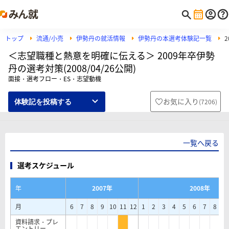
トップ
流通/小売
伊勢丹の就活情報
伊勢丹の本選考体験記一覧
＜志望職種と熱意を明確に伝える＞ 2009年卒伊勢
丹の選考対策(2008/04/26公開)
面接・選考フロー・ES・志望動機
お気に入り
(
7206
)
体験記を投稿する
一覧へ戻る
選考スケジュール
年
2007年
2008年
月
6
7
8
9
10
11
12
1
2
3
4
5
6
7
8
9
資料請求・プレ
エントリー