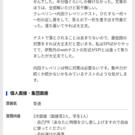
せんでした。半分強ぐらいしか解けなかった。文章の
ほうは、全部解いたけど若干難しい。
クレペリン→内田クレペリンテスト。ひたすら一桁＋
一桁の足し算をして、答えの下一桁を書き出す作業だ
った。落ち着いてやれば大丈夫。
テストで落とされることはあまりないので、最低限の
対策をすれば大丈夫だと思います。私はSPIばかりやっ
てて、伊勢丹のwebテストの形式がSPIとは違って焦り
ましたが大丈夫でした。
内田クレペリンは特に対策は必要ないです。集中力が
続くか続かないかをみているテストのような気がしま
す。
個人面接・集団面接
普通
雰囲気
2次面接（面接官2人、学生1人）
質問内容
・自己PR（あなたに時間を少し差し上げますので自由
に使ってください）
・会社選びの基準