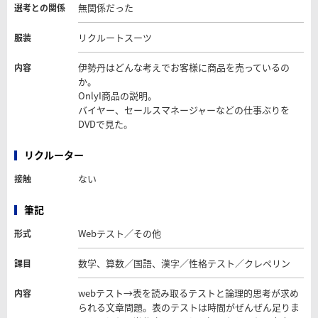
無関係だった
選考との関係
リクルートスーツ
服装
伊勢丹はどんな考えでお客様に商品を売っているの
内容
か。
OnlyI商品の説明。
バイヤー、セールスマネージャーなどの仕事ぶりを
DVDで見た。
リクルーター
ない
接触
筆記
Webテスト／その他
形式
数学、算数／国語、漢字／性格テスト／クレペリン
課目
webテスト→表を読み取るテストと論理的思考が求め
内容
られる文章問題。表のテストは時間がぜんぜん足りま