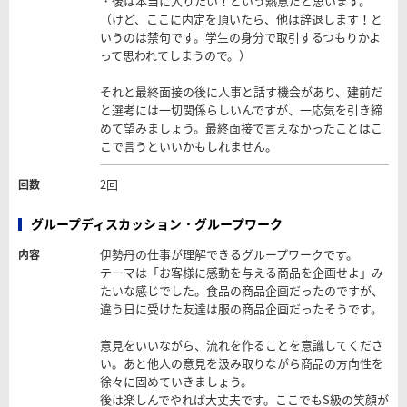
・後は本当に入りたい！という熱意だと思います。
（けど、ここに内定を頂いたら、他は辞退します！と
いうのは禁句です。学生の身分で取引するつもりかよ
って思われてしまうので。）
それと最終面接の後に人事と話す機会があり、建前だ
と選考には一切関係らしいんですが、一応気を引き締
めて望みましょう。最終面接で言えなかったことはこ
こで言うといいかもしれません。
2回
回数
グループディスカッション・グループワーク
伊勢丹の仕事が理解できるグループワークです。
内容
テーマは「お客様に感動を与える商品を企画せよ」み
たいな感じでした。食品の商品企画だったのですが、
違う日に受けた友達は服の商品企画だったそうです。
意見をいいながら、流れを作ることを意識してくださ
い。あと他人の意見を汲み取りながら商品の方向性を
徐々に固めていきましょう。
後は楽しんでやれば大丈夫です。ここでもS級の笑顔が