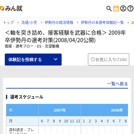
トップ
流通/小売
伊勢丹の就活情報
伊勢丹の本選考体験記一覧
＜軸を突き詰め、接客経験を武器に合格＞ 2009年
卒伊勢丹の選考対策(2008/04/20公開)
面接・選考フロー・ES・志望動機
お気に入り
(
7206
)
体験記を投稿する
一覧へ戻る
選考スケジュール
年
2007年
2008年
月
6
7
8
9
10
11
12
1
2
3
4
5
6
7
8
9
資料請求・プレ
エントリー