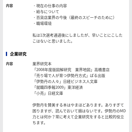
・現在の仕事の内容
内容
・給与について
・百貨店業界の今後（最終のスピーチのために）
・職場環境
私は1次選考通過後にしましたが、早いことにこした
こはないと思いました。
企業研究
業界研究本
内容
「2008年度版図解研究 業界地図」高橋書店
「売り場で人が育つ伊勢丹方式」ぱる出版
「伊勢丹の人々」日経ビジネス人文庫
「就職四季報2009」東洋経済
「小売」日経文庫
伊勢丹を賛美する本はやまほどあります。ありすぎて
困りますが、読んでおいて損はないです。伊勢丹のMD
力とは何か？常に考えて企業研究をすると比較的役立
ちます。