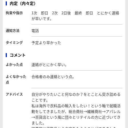
内定（内々定）
1次 即日 2次 2日後 最終 即日 とにかく連絡
拘束や指示
が早いです。
電話
通知方法
予定より早かった
タイミング
コメント
連絡がとにかく早い。
よかった点
合格者のみ連絡という点。
よくなかった
点
自分がやりたいこと何なのか？をとことん突き詰める
アドバイス
ことです。
私は海外で衣料品の輸入をしたい！という軸で就職活
動をしてきましたが、総合商社→繊維商社→アパレル
→百貨店という風に団々とリテイルの方に近づいてき
ました。