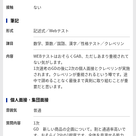
ない
接触
筆記
記述式／Webテスト
形式
数学、算数／国語、漢字／性格テスト／クレペリン
課目
WEBテストはおそらくGAB、ただしあまり重視されて
内容
ない気がします。
1次選考のGDの後に2次の個人面接とクレペリンが実施
されます。クレペリンが重視されるという噂です。途
中で諦めることなく最後まで真剣に取り組むことが重
要だと思います。
個人面接・集団面接
普通
雰囲気
1次
質問内容
GD 新しい商品の企画について。割と通過率高いで
す。おそらく2分の1程度です。全体を見渡せる能力、