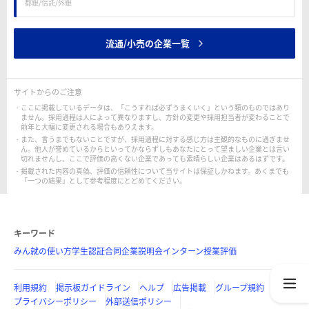
都銀/信託/外銀
流通/小売の企業一覧
サイトからのご注意
ここに掲載しているデータは、「こうすれば必ずうまくいく」という類のものではあり
ません。採用過程は人によって異なりますし、方針の変更や採用担当者が変わることで
前年と大幅に変更される場合もありえます。
また、言うまでもないことですが、採用過程に対する感じ方は主観的なものに過ぎませ
ん。他人が誉めているからといってかならずしもあなたにとって望ましい企業とは言い
切れませんし、ここで評価の高くない企業であっても素晴らしい企業はあるはずです。
掲載された内容の真偽、評価の信頼性について当サイトは保証しかねます。あくまでも
「一つの結果」として参考程度にとどめてください。
キーワード
みん就の使い方
学生認証
合同企業説明会
インターン
授業評価
利用規約
掲示板ガイドライン
ヘルプ
広告掲載
グループ規約
プライバシーポリシー
外部送信ポリシー