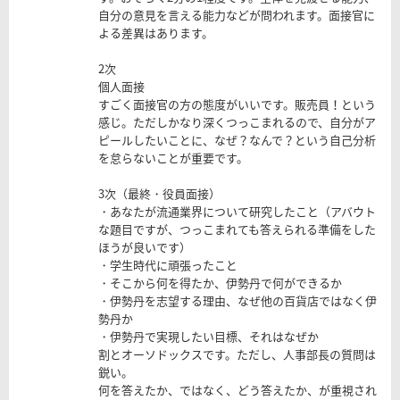
自分の意見を言える能力などが問われます。面接官に
よる差異はあります。
2次
個人面接
すごく面接官の方の態度がいいです。販売員！という
感じ。ただしかなり深くつっこまれるので、自分がア
ピールしたいことに、なぜ？なんで？という自己分析
を怠らないことが重要です。
3次（最終・役員面接）
・あなたが流通業界について研究したこと（アバウト
な題目ですが、つっこまれても答えられる準備をした
ほうが良いです）
・学生時代に頑張ったこと
・そこから何を得たか、伊勢丹で何ができるか
・伊勢丹を志望する理由、なぜ他の百貨店ではなく伊
勢丹か
・伊勢丹で実現したい目標、それはなぜか
割とオーソドックスです。ただし、人事部長の質問は
鋭い。
何を答えたか、ではなく、どう答えたか、が重視され