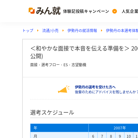
体験記投稿キャンペーン
人気企
トップ
流通/小売
伊勢丹の就活情報
伊勢丹の本選考体
Post
Ranking
PickUp
投稿する
ランキングを見る
注目の企業特集
＜和やかな面接で本音を伝える準備を＞ 2009
公開)
面接・選考フロー・ES・志望動機
Vote
投票する
伊勢丹の選考を受けた方へ
動画で知ろう！業界・
後輩のためにアドバイスを残しませんか
選考スケジュール
年
2007年
月
6
7
8
9
10
1