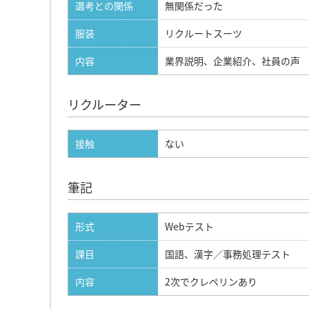
選考との関係
無関係だった
服装
リクルートスーツ
内容
業界説明、企業紹介、社員の声
リクルーター
接触
ない
筆記
形式
Webテスト
課目
国語、漢字／事務処理テスト
内容
2次でクレペリンあり