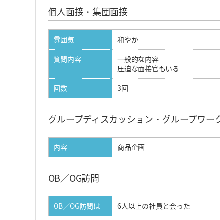
個人面接・集団面接
雰囲気
和やか
質問内容
一般的な内容
圧迫な面接官もいる
回数
3回
グループディスカッション・グループワー
内容
商品企画
OB／OG訪問
OB／OG訪問は
6人以上の社員と会った