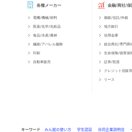
各種メーカー
金融/商社/保
電機/機械/材料
都銀/信託/外銀
医薬/化学/化粧品
地方銀行
食品/水産/農林
信用金庫
繊維/アパレル服飾
総合商社/専門商
印刷
生命保険/損害保
自動車販売
証券/投資
クレジット信販
リース
キーワード
みん就の使い方
学生認証
合同企業説明会