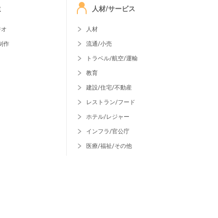
ミ
人材/サービス
ジオ
人材
制作
流通/小売
トラベル/航空/運輸
教育
建設/住宅/不動産
レストラン/フード
ホテル/レジャー
インフラ/官公庁
医療/福祉/その他