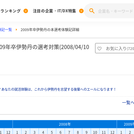
業ランキング
注目の企業・IT/DX特集
験記一覧
2009年卒伊勢丹の本選考体験記詳細
注目の企業特集
みんなのIT業界新卒就職人気企業ランキング
みんな
[27卒] 本選考体験記投稿キャンペーン
28卒 注目企業特集
27卒 注目企業特集
みんなのDX企業就職ブランド調査
年卒伊勢丹の選考対策(2008/04/10
お気に入り
(
72
注目のIT・DX企業特集
28卒 IT・DX企業特集
27卒 IT・DX企業特集
28卒
みんなのIT業界新卒就職人気企業ランキング
みんな
企業研究
？あなたの就活体験は、これから伊勢丹を志望する後輩へのエールになります！
一覧
2008年
2009
1
12
1
2
3
4
5
6
7
8
9
10
11
12
1
2