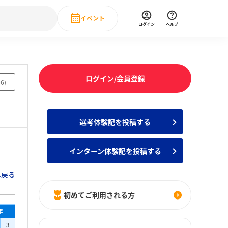
イベント
ログイン
ヘルプ
Event
の新卒就職人気企業ランキング
みんなのインターン人気企業ランキン
直近のイベント一覧
ログイン/会員登録
06
)
もっと見る
 IT・DX現場社員インタビュー
選考体験記を投稿する
の新卒就職人気企業ランキング
みんなのインターン人気企業ランキン
インターン体験記を投稿する
へ戻る
初めてご利用される方
年
3