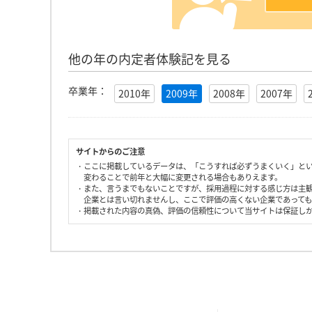
他の年の内定者体験記を見る
卒業年：
2010年
2009年
2008年
2007年
サイトからのご注意
・ここに掲載しているデータは、「こうすれば必ずうまくいく」と
変わることで前年と大幅に変更される場合もありえます。
・また、言うまでもないことですが、採用過程に対する感じ方は主
企業とは言い切れませんし、ここで評価の高くない企業であって
・掲載された内容の真偽、評価の信頼性について当サイトは保証し