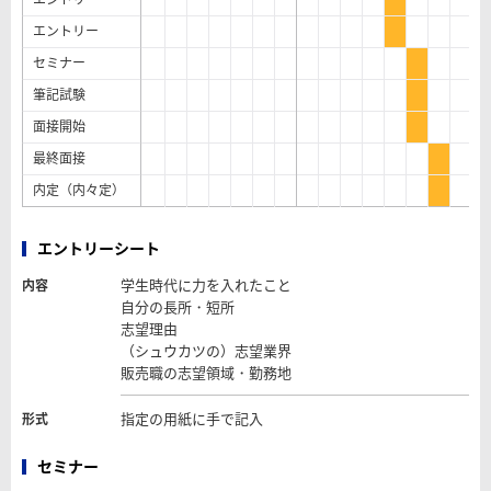
エントリー
セミナー
筆記試験
面接開始
最終面接
内定（内々定）
エントリーシート
学生時代に力を入れたこと
内容
自分の長所・短所
志望理由
（シュウカツの）志望業界
販売職の志望領域・勤務地
指定の用紙に手で記入
形式
セミナー