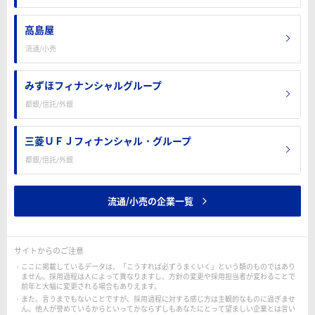
高島屋
流通/小売
みずほフィナンシャルグループ
都銀/信託/外銀
三菱ＵＦＪフィナンシャル・グループ
都銀/信託/外銀
流通/小売の企業一覧
サイトからのご注意
ここに掲載しているデータは、「こうすれば必ずうまくいく」という類のものではあり
ません。採用過程は人によって異なりますし、方針の変更や採用担当者が変わることで
前年と大幅に変更される場合もありえます。
また、言うまでもないことですが、採用過程に対する感じ方は主観的なものに過ぎませ
ん。他人が誉めているからといってかならずしもあなたにとって望ましい企業とは言い