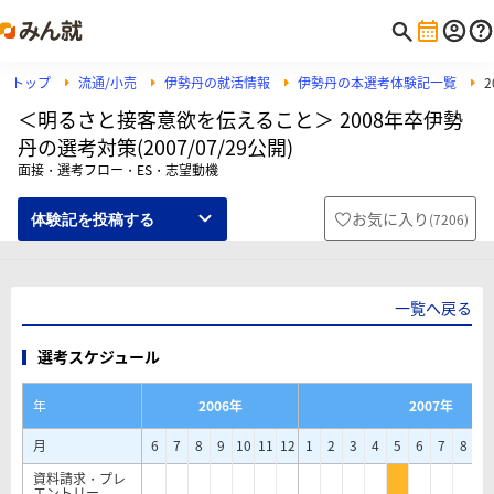
トップ
流通/小売
伊勢丹の就活情報
伊勢丹の本選考体験記一覧
＜明るさと接客意欲を伝えること＞ 2008年卒伊勢
丹の選考対策(2007/07/29公開)
面接・選考フロー・ES・志望動機
お気に入り
(
7206
)
体験記を投稿する
一覧へ戻る
選考スケジュール
年
2006年
2007年
月
6
7
8
9
10
11
12
1
2
3
4
5
6
7
8
9
資料請求・プレ
エントリー