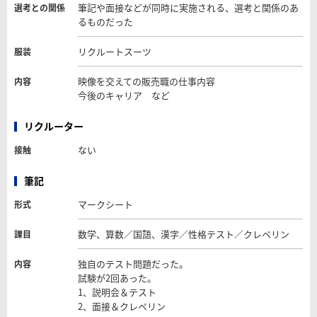
筆記や面接などが同時に実施される、選考と関係のあ
選考との関係
るものだった
リクルートスーツ
服装
映像を交えての販売職の仕事内容
内容
今後のキャリア など
リクルーター
ない
接触
筆記
マークシート
形式
数学、算数／国語、漢字／性格テスト／クレペリン
課目
独自のテスト問題だった。
内容
試験が2回あった。
1、説明会＆テスト
2、面接＆クレペリン