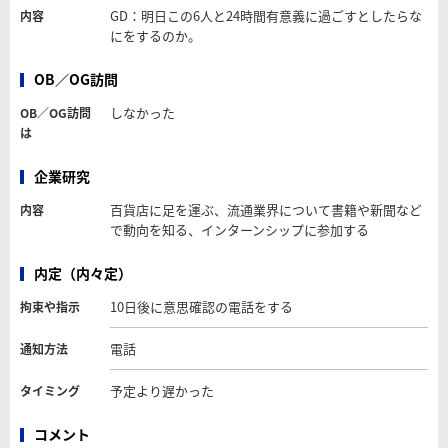
GD：明日この6人と24時間有意義に過ごすとしたらな
内容
にをするのか。
OB／OG訪問
しなかった
OB／OG訪問
は
企業研究
百貨店に足を運ぶ、流通業界について書籍や新聞など
内容
で動向を知る、インターンシップに参加する
内定（内々定）
10日後に意思確認の電話をする
拘束や指示
電話
通知方法
予定より遅かった
タイミング
コメント