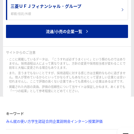
三菱ＵＦＪフィナンシャル・グループ
都銀/信託/外銀
流通/小売の企業一覧
サイトからのご注意
ここに掲載しているデータは、「こうすれば必ずうまくいく」という類のものではあり
ません。採用過程は人によって異なりますし、方針の変更や採用担当者が変わることで
前年と大幅に変更される場合もありえます。
また、言うまでもないことですが、採用過程に対する感じ方は主観的なものに過ぎませ
ん。他人が誉めているからといってかならずしもあなたにとって望ましい企業とは言い
切れませんし、ここで評価の高くない企業であっても素晴らしい企業はあるはずです。
掲載された内容の真偽、評価の信頼性について当サイトは保証しかねます。あくまでも
「一つの結果」として参考程度にとどめてください。
キーワード
みん就の使い方
学生認証
合同企業説明会
インターン
授業評価