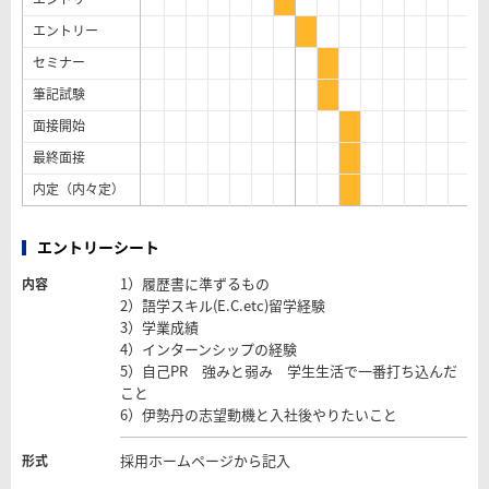
エントリー
セミナー
筆記試験
面接開始
最終面接
内定（内々定）
エントリーシート
1）履歴書に準ずるもの
内容
2）語学スキル(E.C.etc)留学経験
3）学業成績
4）インターンシップの経験
5）自己PR 強みと弱み 学生生活で一番打ち込んだ
こと
6）伊勢丹の志望動機と入社後やりたいこと
採用ホームページから記入
形式