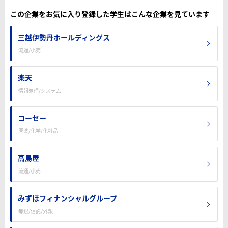
この企業をお気に入り登録した学生はこんな企業を見ています
三越伊勢丹ホールディングス
流通/小売
楽天
情報処理/システム
コーセー
医薬/化学/化粧品
高島屋
流通/小売
みずほフィナンシャルグループ
都銀/信託/外銀