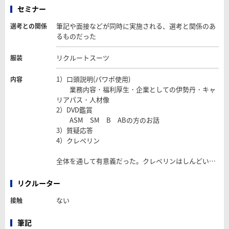
セミナー
筆記や面接などが同時に実施される、選考と関係のあ
選考との関係
るものだった
リクルートスーツ
服装
1）口頭説明(パワポ使用)
内容
業務内容・福利厚生・企業としての伊勢丹・キャ
リアパス・人材像
2）DVD鑑賞
ASM SM B ABの方のお話
3）質疑応答
4）クレペリン
全体を通して有意義だった。クレペリンはしんどい…
リクルーター
ない
接触
筆記