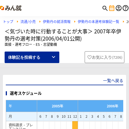
トップ
流通/小売
伊勢丹の就活情報
伊勢丹の本選考体験記一覧
＜気づいた時に行動することが大事＞ 2007年卒伊
勢丹の選考対策(2006/04/01公開)
面接・選考フロー・ES・志望動機
お気に入り
(
7206
)
体験記を投稿する
一覧へ戻る
選考スケジュール
年
2005年
2006年
月
6
7
8
9
10
11
12
1
2
3
4
5
6
7
8
9
資料請求・プレ
エントリー