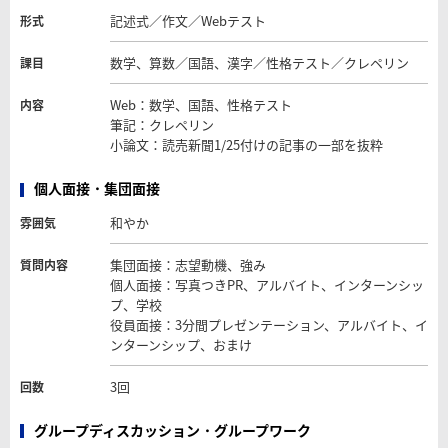
記述式／作文／Webテスト
形式
数学、算数／国語、漢字／性格テスト／クレペリン
課目
Web：数学、国語、性格テスト
内容
筆記：クレペリン
小論文：読売新聞1/25付けの記事の一部を抜粋
個人面接・集団面接
和やか
雰囲気
集団面接：志望動機、強み
質問内容
個人面接：写真つきPR、アルバイト、インターンシッ
プ、学校
役員面接：3分間プレゼンテーション、アルバイト、イ
ンターンシップ、おまけ
3回
回数
グループディスカッション・グループワーク