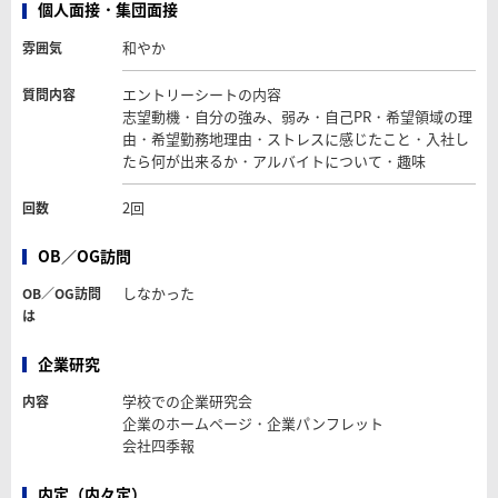
個人面接・集団面接
和やか
雰囲気
エントリーシートの内容
質問内容
志望動機・自分の強み、弱み・自己PR・希望領域の理
由・希望勤務地理由・ストレスに感じたこと・入社し
たら何が出来るか・アルバイトについて・趣味
2回
回数
OB／OG訪問
しなかった
OB／OG訪問
は
企業研究
学校での企業研究会
内容
企業のホームページ・企業パンフレット
会社四季報
内定（内々定）