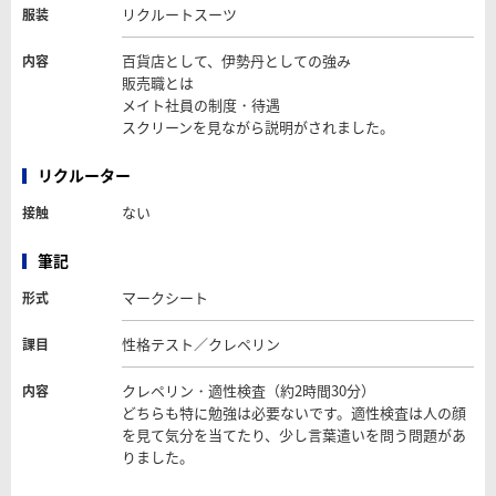
リクルートスーツ
服装
百貨店として、伊勢丹としての強み
内容
販売職とは
メイト社員の制度・待遇
スクリーンを見ながら説明がされました。
リクルーター
ない
接触
筆記
マークシート
形式
性格テスト／クレペリン
課目
クレペリン・適性検査（約2時間30分）
内容
どちらも特に勉強は必要ないです。適性検査は人の顔
を見て気分を当てたり、少し言葉遣いを問う問題があ
りました。