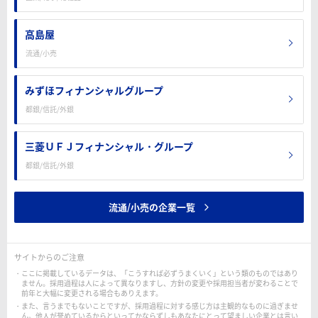
高島屋
流通/小売
みずほフィナンシャルグループ
都銀/信託/外銀
三菱ＵＦＪフィナンシャル・グループ
都銀/信託/外銀
流通/小売の企業一覧
サイトからのご注意
ここに掲載しているデータは、「こうすれば必ずうまくいく」という類のものではあり
ません。採用過程は人によって異なりますし、方針の変更や採用担当者が変わることで
前年と大幅に変更される場合もありえます。
また、言うまでもないことですが、採用過程に対する感じ方は主観的なものに過ぎませ
ん。他人が誉めているからといってかならずしもあなたにとって望ましい企業とは言い