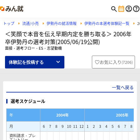
トップ
流通/小売
伊勢丹の就活情報
伊勢丹の本選考体験記一覧
＜笑顔で本音を伝え早期内定を勝ち取る＞ 2006年
卒伊勢丹の選考対策(2005/06/19公開)
面接・選考フロー・ES・志望動機
お気に入り
(
7206
)
体験記を投稿する
一覧へ戻る
選考スケジュール
年
2004年
2005年
月
6
7
8
9
10
11
12
1
2
3
4
5
6
7
8
9
資料請求・プレ
エントリー