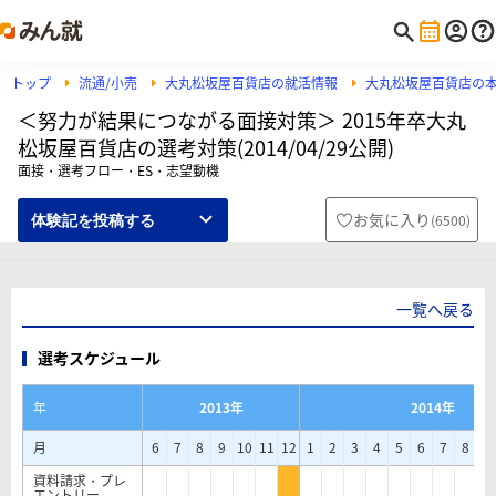
トップ
流通/小売
大丸松坂屋百貨店の就活情報
大丸松坂屋百貨店の
＜努力が結果につながる面接対策＞ 2015年卒大丸
松坂屋百貨店の選考対策(2014/04/29公開)
面接・選考フロー・ES・志望動機
お気に入り
(
6500
)
体験記を投稿する
一覧へ戻る
選考スケジュール
年
2013年
2014年
月
6
7
8
9
10
11
12
1
2
3
4
5
6
7
8
9
資料請求・プレ
エントリー