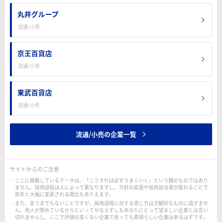
丸井グループ
流通/小売
京王百貨店
流通/小売
東武百貨店
流通/小売
流通/小売の企業一覧
サイトからのご注意
ここに掲載しているデータは、「こうすれば必ずうまくいく」という類のものではあり
ません。採用過程は人によって異なりますし、方針の変更や採用担当者が変わることで
前年と大幅に変更される場合もありえます。
また、言うまでもないことですが、採用過程に対する感じ方は主観的なものに過ぎませ
ん。他人が誉めているからといってかならずしもあなたにとって望ましい企業とは言い
切れませんし、ここで評価の高くない企業であっても素晴らしい企業はあるはずです。