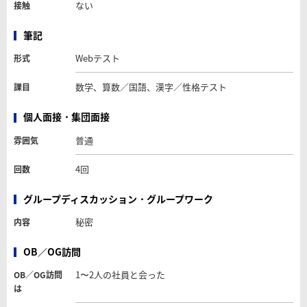
ない
接触
筆記
Webテスト
形式
数学、算数／国語、漢字／性格テスト
課目
個人面接・集団面接
普通
雰囲気
4回
回数
グループディスカッション・グループワーク
秘密
内容
OB／OG訪問
1〜2人の社員と会った
OB／OG訪問
は