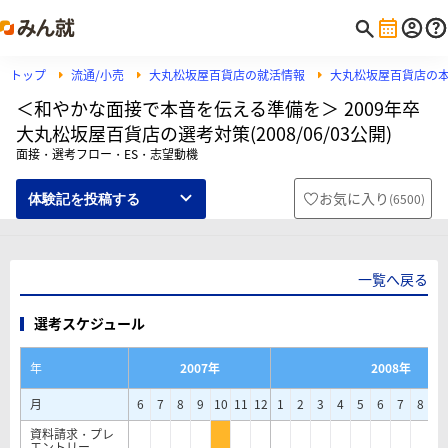
トップ
流通/小売
大丸松坂屋百貨店の就活情報
大丸松坂屋百貨店の
＜和やかな面接で本音を伝える準備を＞ 2009年卒
大丸松坂屋百貨店の選考対策(2008/06/03公開)
面接・選考フロー・ES・志望動機
お気に入り
(
6500
)
体験記を投稿する
一覧へ戻る
選考スケジュール
年
2007年
2008年
月
6
7
8
9
10
11
12
1
2
3
4
5
6
7
8
9
資料請求・プレ
エントリー