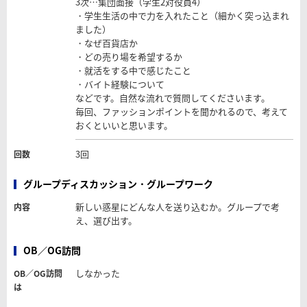
3次…集団面接（学生2対役員4）
・学生生活の中で力を入れたこと（細かく突っ込まれ
ました）
・なぜ百貨店か
・どの売り場を希望するか
・就活をする中で感じたこと
・バイト経験について
などです。自然な流れで質問してくださいます。
毎回、ファッションポイントを聞かれるので、考えて
おくといいと思います。
3回
回数
グループディスカッション・グループワーク
新しい惑星にどんな人を送り込むか。グループで考
内容
え、選び出す。
OB／OG訪問
しなかった
OB／OG訪問
は