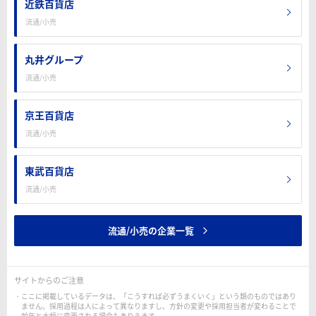
近鉄百貨店
流通/小売
丸井グループ
流通/小売
京王百貨店
流通/小売
東武百貨店
流通/小売
流通/小売の企業一覧
サイトからのご注意
ここに掲載しているデータは、「こうすれば必ずうまくいく」という類のものではあり
ません。採用過程は人によって異なりますし、方針の変更や採用担当者が変わることで
前年と大幅に変更される場合もありえます。