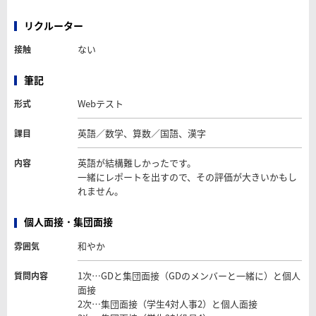
リクルーター
ない
接触
筆記
Webテスト
形式
英語／数学、算数／国語、漢字
課目
英語が結構難しかったです。
内容
一緒にレポートを出すので、その評価が大きいかもし
れません。
個人面接・集団面接
和やか
雰囲気
1次…GDと集団面接（GDのメンバーと一緒に）と個人
質問内容
面接
2次…集団面接（学生4対人事2）と個人面接