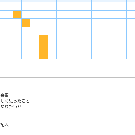
出来事
楽しく思ったこと
になりたいか
ら記入