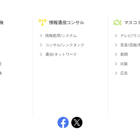
険
情報通信コンサル
マスコ
情報処理/システム
テレビ/ラ
コンサル/シンクタンク
音楽/芸能/
通信/ネットワーク
新聞
社
出版
険
広告
等