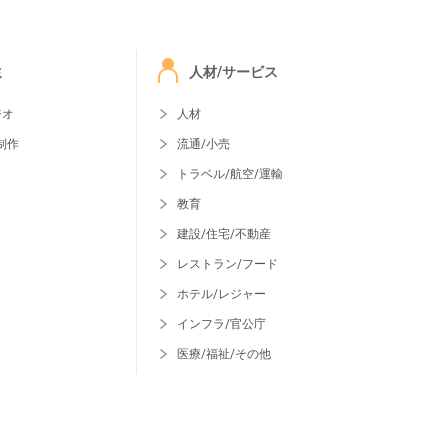
ミ
人材/サービス
ジオ
人材
制作
流通/小売
トラベル/航空/運輸
教育
建設/住宅/不動産
レストラン/フード
ホテル/レジャー
インフラ/官公庁
医療/福祉/その他