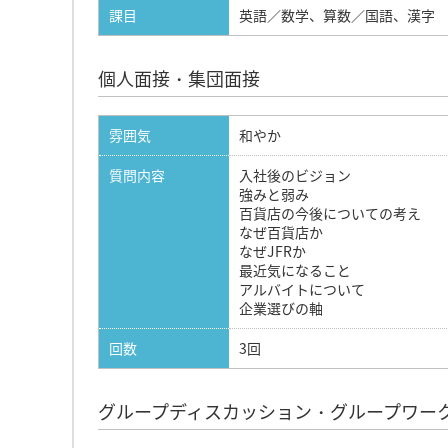
課目
英語／数学、算数／国語、漢字
個人面接・集団面接
雰囲気
和やか
質問内容
入社後のビジョン
強みと弱み
百貨店の今後についての考え
なぜ百貨店か
なぜJFRか
最近気になること
アルバイトについて
企業選びの軸
回数
3回
グループディスカッション・グループワー