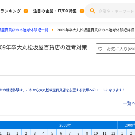
業ランキング
注目の企業・IT/DX特集
坂屋百貨店の本選考体験記一覧
2009年卒大丸松坂屋百貨店の本選考体験記詳細
注目の企業特集
みんなのIT業界新卒就職人気企業ランキング
みんな
[27卒] 本選考体験記投稿キャンペーン
28卒 注目企業特集
27卒 注目企業特集
みんなのDX企業就職ブランド調査
009年卒大丸松坂屋百貨店の選考対策
お気に入り
(
65
注目のIT・DX企業特集
28卒 IT・DX企業特集
27卒 IT・DX企業特集
28卒
みんなのIT業界新卒就職人気企業ランキング
みんな
企業研究
たの就活体験は、これから大丸松坂屋百貨店を志望する後輩へのエールになります！
一覧
2008年
2009
1
12
1
2
3
4
5
6
7
8
9
10
11
12
1
2