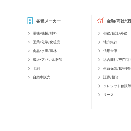
各種メーカー
金融/商社/保
電機/機械/材料
都銀/信託/外銀
医薬/化学/化粧品
地方銀行
食品/水産/農林
信用金庫
繊維/アパレル服飾
総合商社/専門商
印刷
生命保険/損害保
自動車販売
証券/投資
クレジット信販
リース