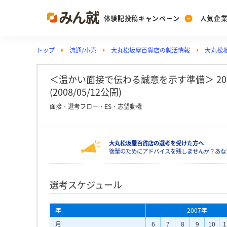
体験記投稿キャンペーン
人気企
トップ
流通/小売
大丸松坂屋百貨店の就活情報
大丸松
Post
Ranking
PickUp
投稿する
ランキングを見る
注目の企業特集
＜温かい面接で伝わる誠意を示す準備＞ 2
(2008/05/12公開)
面接・選考フロー・ES・志望動機
Vote
投票する
大丸松坂屋百貨店の選考を受けた方へ
動画で知ろう！業界・
後輩のためにアドバイスを残しませんか？あな
選考スケジュール
年
2007年
月
6
7
8
9
10
1