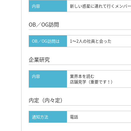
内容
新しい惑星に連れて行くメンバ
OB／OG訪問
OB／OG訪問は
1〜2人の社員と会った
企業研究
内容
業界本を読む
店舗見学（重要です！）
内定（内々定）
通知方法
電話