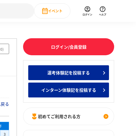
イベント
ログイン
ヘルプ
Event
の新卒就職人気企業ランキング
みんなのインターン人気企業ランキン
直近のイベント一覧
ログイン/会員登録
00
)
もっと見る
 IT・DX現場社員インタビュー
選考体験記を投稿する
の新卒就職人気企業ランキング
みんなのインターン人気企業ランキン
インターン体験記を投稿する
へ戻る
初めてご利用される方
年
3