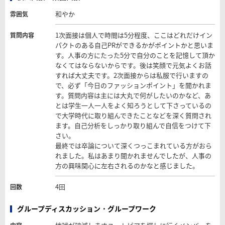
和やか
雰囲気
1次面接は個人で時間は5分程度、ここはどれだけイン
質問内容
パクトのある自己PRができるかがポイントかと思いま
す。人事の方にたった5分で自分のことを記憶して頂か
なくてはならないからです。後は笑顔で元気よくお話
すれば大丈夫です。2次面接からは私服で行いますの
で、必ず「今日のファッションポイント」を聞かれま
す。質問内容は主には大丸で何がしたいのかなど、あ
とは学生一人一人をよく知ろうとして下さっているの
で大学時代に取り組んできたことなどを深く質問され
ます。自己分析をしっかり取り組んで自信をつけて下
さい。
最終では卒論について深くつっこまれている方がおら
れました。私はあまり聞かれませんでしたが、人事の
方の興味関心に左右されるのかなと感じました。
4回
回数
グループディスカッション・グループワーク