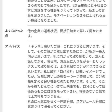
鎮めることが出来、自分の中でもフィードバックがで
きるのでとても良かったです。3次面接後に若手社員の
方とお話をする機会をつくって下さって、励ましの言
葉を頂きました。モチベーションをさらに上げれる良
い機会になりました。
他の企業の選考状況、面接日時まで詳しく聞かれま
よくなかった
す。
点
「キラキラ輝いた笑顔」これにつきると思います。そ
アドバイス
して、その笑顔が自然と出すために自己分析が一番大
切かと思います。机に向かって取り組むより、友人と
話しながら、寝る前、お風呂に入りながら…とリラッ
クスして取り組めば、より素敵な自分が発見できると
思います。私は最初「自己分析」は難いイメージでし
たが、実際は思い出の箱を一つ一つ整理して、自分の
軸を定める良い機会なのだと思います。そして、そこ
から得たどんなに小さな出来事でも、自分にとって価
値あるものに自信をもって下さい。根拠のない自信で
は太刀打ちできません。
素直に元気に明るく…体調管理、スケジュール管理に
気おつけて頑張ってください。