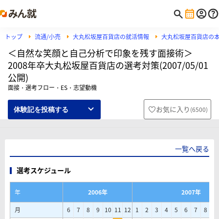
トップ
流通/小売
大丸松坂屋百貨店の就活情報
大丸松坂屋百貨店の
＜自然な笑顔と自己分析で印象を残す面接術＞
2008年卒大丸松坂屋百貨店の選考対策(2007/05/01
公開)
面接・選考フロー・ES・志望動機
お気に入り
(
6500
)
体験記を投稿する
一覧へ戻る
選考スケジュール
年
2006年
2007年
月
6
7
8
9
10
11
12
1
2
3
4
5
6
7
8
9