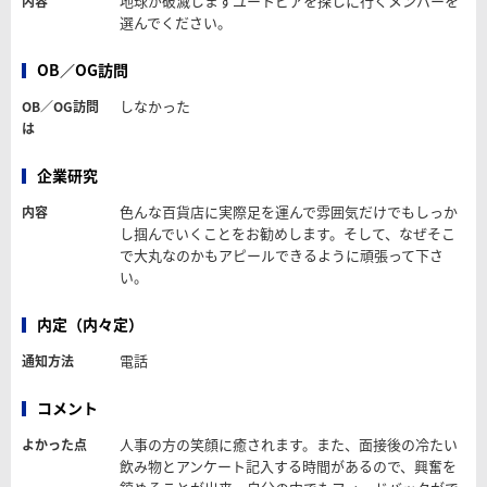
地球が破滅しますユートピアを探しに行くメンバーを
内容
選んでください。
OB／OG訪問
しなかった
OB／OG訪問
は
企業研究
色んな百貨店に実際足を運んで雰囲気だけでもしっか
内容
し掴んでいくことをお勧めします。そして、なぜそこ
で大丸なのかもアピールできるように頑張って下さ
い。
内定（内々定）
電話
通知方法
コメント
人事の方の笑顔に癒されます。また、面接後の冷たい
よかった点
飲み物とアンケート記入する時間があるので、興奮を