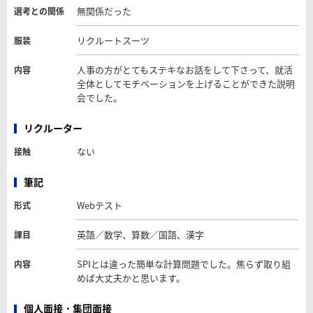
無関係だった
選考との関係
リクルートスーツ
服装
人事の方がとてもステキなお話をして下さって、就活
内容
全体としてモチベーションを上げることができた説明
会でした。
リクルーター
ない
接触
筆記
Webテスト
形式
英語／数学、算数／国語、漢字
課目
SPIとは違った簡単な計算問題でした。焦らず取り組
内容
めば大丈夫かと思います。
個人面接・集団面接