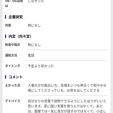
しなかった
OB／OG訪問
は
企業研究
特になし
内容
内定（内々定）
特になし
拘束や指示
電話
通知方法
予定より早かった
タイミング
コメント
人事の方が面白い方、会場をいつも明るくて和やかな
よかった点
場にしてくださっている、お茶を出してくださる
自分なりの言葉で説明できるようにしたほうがいいと
アドバイス
思います。変に固い言葉を使うんではなくて。あと
は、面接では一気に自分が話すのではなくて、小出し