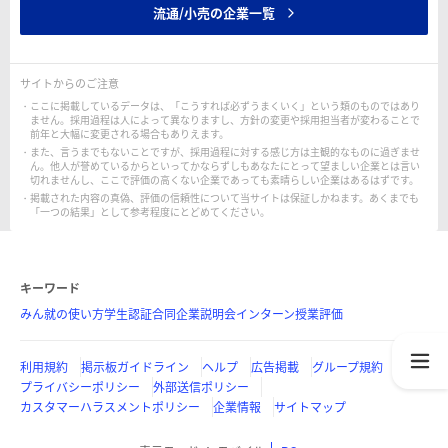
流通/小売の企業一覧
サイトからのご注意
ここに掲載しているデータは、「こうすれば必ずうまくいく」という類のものではあり
ません。採用過程は人によって異なりますし、方針の変更や採用担当者が変わることで
前年と大幅に変更される場合もありえます。
また、言うまでもないことですが、採用過程に対する感じ方は主観的なものに過ぎませ
ん。他人が誉めているからといってかならずしもあなたにとって望ましい企業とは言い
切れませんし、ここで評価の高くない企業であっても素晴らしい企業はあるはずです。
掲載された内容の真偽、評価の信頼性について当サイトは保証しかねます。あくまでも
「一つの結果」として参考程度にとどめてください。
キーワード
みん就の使い方
学生認証
合同企業説明会
インターン
授業評価
利用規約
掲示板ガイドライン
ヘルプ
広告掲載
グループ規約
プライバシーポリシー
外部送信ポリシー
カスタマーハラスメントポリシー
企業情報
サイトマップ