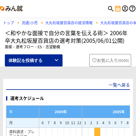
トップ
流通/小売
大丸松坂屋百貨店の就活情報
大丸松坂屋百貨店の
＜和やかな面接で自分の言葉を伝える術＞ 2006年
卒大丸松坂屋百貨店の選考対策(2005/06/01公開)
面接・選考フロー・ES・志望動機
お気に入り
(
6500
)
体験記を投稿する
一覧へ戻る
選考スケジュール
年
2004年
2005年
月
6
7
8
9
10
11
12
1
2
3
4
5
6
7
8
9
資料請求・プレ
エントリー