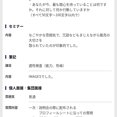
・あなたが今、最も関心を持っていることは何です
か。それに対して何か行動していますか
（すべて50文字～100文字以内で）
セミナー
なごやかな雰囲気で、冗談などもまじえながら販売の
内容
大切さを
語られていたのが印象的でした。
筆記
適性検査（能力、性格）
課目
IMAGESでした。
内容
個人面接・集団面接
普通
雰囲気
一次：説明会の際に配布される
質問内容
プロフィールシートに沿っての質問