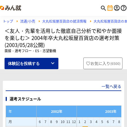
トップ
流通/小売
大丸松坂屋百貨店の就活情報
大丸松坂屋百貨店の
＜友人・先輩を活用した徹底自己分析で和やか面接
を楽しむ＞ 2004年卒大丸松坂屋百貨店の選考対策
(2003/05/28公開)
面接・選考フロー・ES・志望動機
お気に入り
(
6500
)
体験記を投稿する
一覧へ戻る
選考スケジュール
年
2002年
2003年
月
6
7
8
9
10
11
12
1
2
3
4
5
6
7
8
9