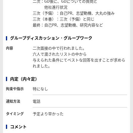
二次：GD後に、GDについての質問と
他社進行状況
三次（予備）：自己PR、志望動機、大丸の強み
三次（本番）：三次（予備）と同じ
最終：自己PR、志望動機、研究内容など
グループディスカッション・グループワーク
二次面接の中で行われました。
内容
六人で渡されたリストの中から
与えられた条件にてベストな回答を出すことが求めら
れました。
内定（内々定）
特になし
拘束や指示
電話
通知方法
予定より早かった
タイミング
コメント