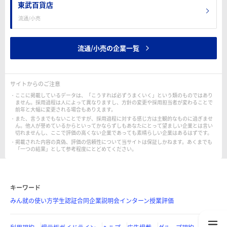
東武百貨店
流通/小売
流通/小売の企業一覧
サイトからのご注意
ここに掲載しているデータは、「こうすれば必ずうまくいく」という類のものではあり
ません。採用過程は人によって異なりますし、方針の変更や採用担当者が変わることで
前年と大幅に変更される場合もありえます。
また、言うまでもないことですが、採用過程に対する感じ方は主観的なものに過ぎませ
ん。他人が誉めているからといってかならずしもあなたにとって望ましい企業とは言い
切れませんし、ここで評価の高くない企業であっても素晴らしい企業はあるはずです。
掲載された内容の真偽、評価の信頼性について当サイトは保証しかねます。あくまでも
「一つの結果」として参考程度にとどめてください。
キーワード
みん就の使い方
学生認証
合同企業説明会
インターン
授業評価