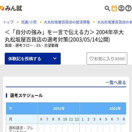
トップ
流通/小売
大丸松坂屋百貨店の就活情報
大丸松坂屋百貨店の
＜「自分の強み」を一言で伝える力＞ 2004年卒大
丸松坂屋百貨店の選考対策(2003/05/14公開)
面接・選考フロー・ES・志望動機
お気に入り
(
6500
)
体験記を投稿する
一覧へ戻る
選考スケジュール
年
2002年
2003年
月
6
7
8
9
10
11
12
1
2
3
4
5
6
7
8
9
資料請求・プレ
エントリー