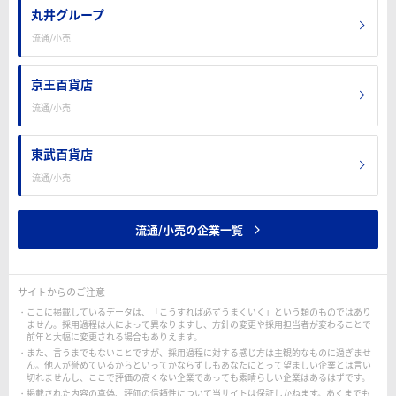
丸井グループ
流通/小売
京王百貨店
流通/小売
東武百貨店
流通/小売
流通/小売の企業一覧
サイトからのご注意
ここに掲載しているデータは、「こうすれば必ずうまくいく」という類のものではあり
ません。採用過程は人によって異なりますし、方針の変更や採用担当者が変わることで
前年と大幅に変更される場合もありえます。
また、言うまでもないことですが、採用過程に対する感じ方は主観的なものに過ぎませ
ん。他人が誉めているからといってかならずしもあなたにとって望ましい企業とは言い
切れませんし、ここで評価の高くない企業であっても素晴らしい企業はあるはずです。
掲載された内容の真偽、評価の信頼性について当サイトは保証しかねます。あくまでも