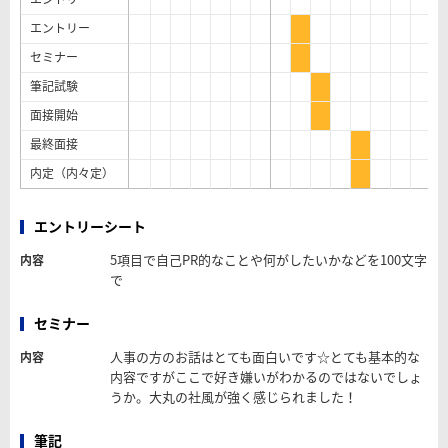
エントリー
セミナー
筆記試験
面接開始
最終面接
内定（内々定）
エントリーシート
5項目で自己PR的なことや何がしたいかなどを100文字
内容
で
セミナー
人事の方のお話はとても面白いです☆とても基本的な
内容
内容ですがここで好き嫌いがわかるのではないでしょ
うか。大丸の社風が強く感じられました！
筆記