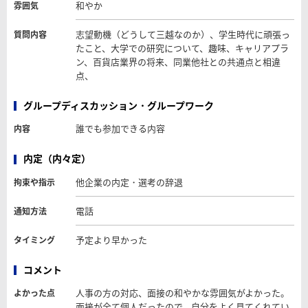
和やか
雰囲気
志望動機（どうして三越なのか）、学生時代に頑張っ
質問内容
たこと、大学での研究について、趣味、キャリアプラ
ン、百貨店業界の将来、同業他社との共通点と相違
点、
グループディスカッション・グループワーク
誰でも参加できる内容
内容
内定（内々定）
他企業の内定・選考の辞退
拘束や指示
電話
通知方法
予定より早かった
タイミング
コメント
人事の方の対応、面接の和やかな雰囲気がよかった。
よかった点
面接が全て個人だったので、自分をよく見てくれてい