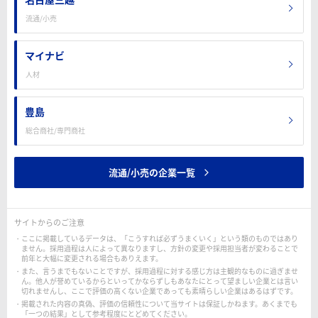
流通/小売
マイナビ
人材
豊島
総合商社/専門商社
流通/小売の企業一覧
サイトからのご注意
ここに掲載しているデータは、「こうすれば必ずうまくいく」という類のものではあり
ません。採用過程は人によって異なりますし、方針の変更や採用担当者が変わることで
前年と大幅に変更される場合もありえます。
また、言うまでもないことですが、採用過程に対する感じ方は主観的なものに過ぎませ
ん。他人が誉めているからといってかならずしもあなたにとって望ましい企業とは言い
切れませんし、ここで評価の高くない企業であっても素晴らしい企業はあるはずです。
掲載された内容の真偽、評価の信頼性について当サイトは保証しかねます。あくまでも
「一つの結果」として参考程度にとどめてください。