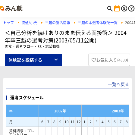
トップ
流通/小売
三越の就活情報
三越の本選考体験記一覧
200
＜自己分析を続けありのまま伝える面接術＞ 2004
年卒三越の選考対策(2003/05/11公開)
面接・選考フロー・ES・志望動機
お気に入り
(
4830
)
体験記を投稿する
一覧へ戻る
選考スケジュール
年
2002年
2003年
月
6
7
8
9
10
11
12
1
2
3
4
5
6
7
8
9
資料請求・プレ
エントリー