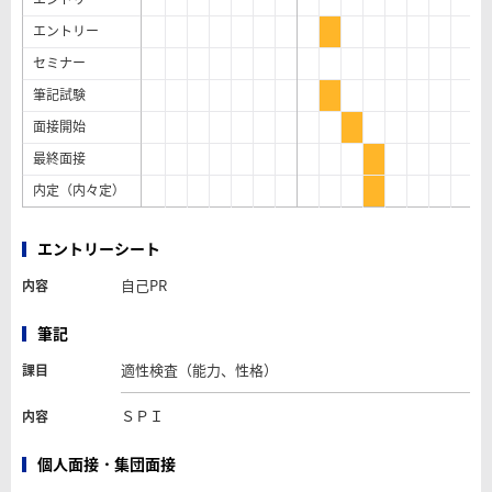
エントリー
セミナー
筆記試験
面接開始
最終面接
内定（内々定）
エントリーシート
自己PR
内容
筆記
適性検査（能力、性格）
課目
ＳＰＩ
内容
個人面接・集団面接