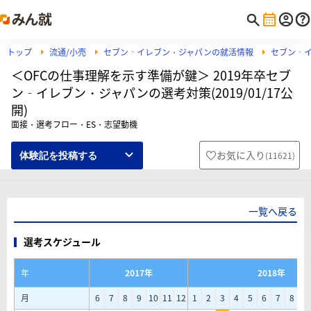
トップ
流通/小売
セブン‐イレブン・ジャパンの就活情報
セブン‐
＜OFCの仕事理解を示す準備が鍵＞ 2019年卒セブ
ン‐イレブン・ジャパンの選考対策(2019/01/17公
開)
面接・選考フロー・ES・志望動機
お気に入り
(
11621
)
体験記を投稿する
一覧へ戻る
選考スケジュール
年
2017年
2018年
月
6
7
8
9
10
11
12
1
2
3
4
5
6
7
8
9