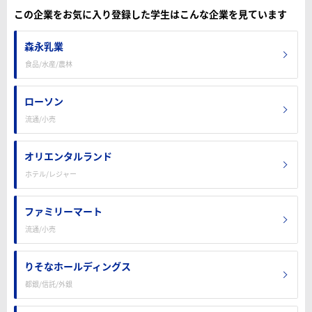
この企業をお気に入り登録した学生はこんな企業を見ています
森永乳業
食品/水産/農林
ローソン
流通/小売
オリエンタルランド
ホテル/レジャー
ファミリーマート
流通/小売
りそなホールディングス
都銀/信託/外銀