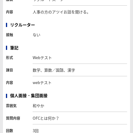
人事の方のアツイお話を聞ける。
内容
リクルーター
ない
接触
筆記
Webテスト
形式
数学、算数／国語、漢字
課目
webテスト
内容
個人面接・集団面接
和やか
雰囲気
OFCとは何か？
質問内容
3回
回数