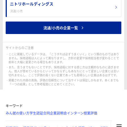
ニトリホールディングス
流通/小売
流通/小売の企業一覧
サイトからのご注意
ここに掲載しているデータは、「こうすれば必ずうまくいく」という類のものではあり
ません。採用過程は人によって異なりますし、方針の変更や採用担当者が変わることで
前年と大幅に変更される場合もありえます。
また、言うまでもないことですが、採用過程に対する感じ方は主観的なものに過ぎませ
ん。他人が誉めているからといってかならずしもあなたにとって望ましい企業とは言い
切れませんし、ここで評価の高くない企業であっても素晴らしい企業はあるはずです。
掲載された内容の真偽、評価の信頼性について当サイトは保証しかねます。あくまでも
「一つの結果」として参考程度にとどめてください。
キーワード
みん就の使い方
学生認証
合同企業説明会
インターン
授業評価