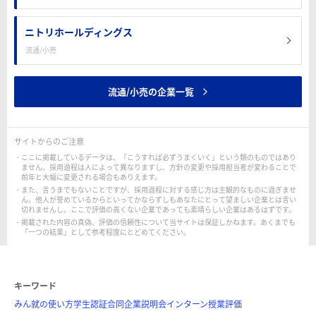
ニトリホールディングス
流通/小売
流通/小売の企業一覧
サイトからのご注意
ここに掲載しているデータは、「こうすれば必ずうまくいく」という類のものではあり
ません。採用過程は人によって異なりますし、方針の変更や採用担当者が変わることで
前年と大幅に変更される場合もありえます。
また、言うまでもないことですが、採用過程に対する感じ方は主観的なものに過ぎませ
ん。他人が誉めているからといってかならずしもあなたにとって望ましい企業とは言い
切れませんし、ここで評価の高くない企業であっても素晴らしい企業はあるはずです。
掲載された内容の真偽、評価の信頼性について当サイトは保証しかねます。あくまでも
「一つの結果」として参考程度にとどめてください。
キーワード
みん就の使い方
学生認証
合同企業説明会
インターン
授業評価