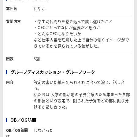
和やか
雰囲気
・学生時代周りを巻き込んで成し遂げたこと
質問内容
・OFCにとってなにが重要だと思うか
・どんなOFCになりたいか
など仕事内容を理解した上で自分の働くイメージがで
きているかを見られている気がした。
3回
回数
グループディスカッション・グループワーク
設定の書いた紙を配られそれに沿って演じ、話し合
内容
う。
私たちは 大学の部活動の予算会議のため集まった各部
の部長という設定で、限られた予算をどの部に振り分
けるか話し合った。
OB／OG訪問
しなかった
OB／OG訪問
は