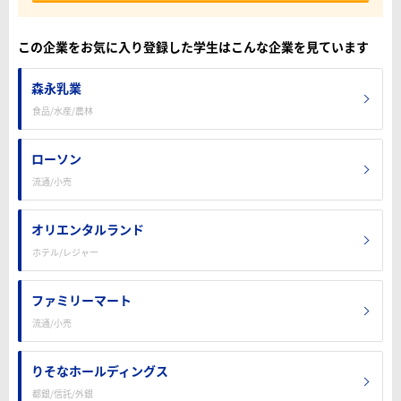
この企業をお気に入り登録した学生はこんな企業を見ています
森永乳業
食品/水産/農林
ローソン
流通/小売
オリエンタルランド
ホテル/レジャー
ファミリーマート
流通/小売
りそなホールディングス
都銀/信託/外銀