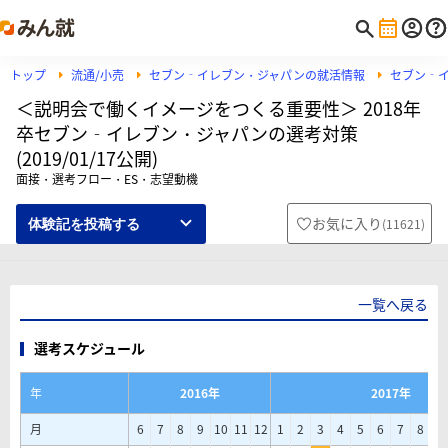
トップ
流通/小売
セブン‐イレブン・ジャパンの就活情報
セブン‐
＜説明会で働くイメージをつくる重要性＞ 2018年
卒セブン‐イレブン・ジャパンの選考対策
(2019/01/17公開)
面接・選考フロー・ES・志望動機
お気に入り
(
11621
)
体験記を投稿する
一覧へ戻る
選考スケジュール
年
2016年
2017年
月
6
7
8
9
10
11
12
1
2
3
4
5
6
7
8
9