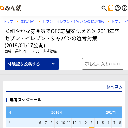
トップ
流通/小売
セブン‐イレブン・ジャパンの就活情報
セブン‐
＜和やかな雰囲気でOFC志望を伝える＞ 2018年卒
セブン‐イレブン・ジャパンの選考対策
(2019/01/17公開)
面接・選考フロー・ES・志望動機
お気に入り
(
11621
)
体験記を投稿する
一覧へ戻る
選考スケジュール
年
2016年
2017年
月
6
7
8
9
10
11
12
1
2
3
4
5
6
7
8
9