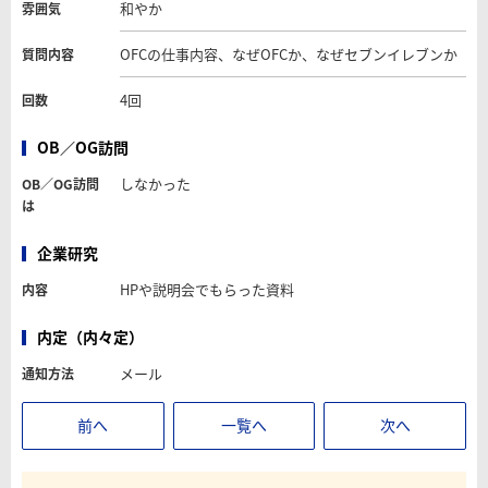
和やか
雰囲気
OFCの仕事内容、なぜOFCか、なぜセブンイレブンか
質問内容
4回
回数
OB／OG訪問
しなかった
OB／OG訪問
は
企業研究
HPや説明会でもらった資料
内容
内定（内々定）
メール
通知方法
前へ
一覧へ
次へ