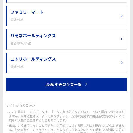
ファミリーマート
流通/小売
りそなホールディングス
都銀/信託/外銀
ニトリホールディングス
流通/小売
流通/小売の企業一覧
サイトからのご注意
ここに掲載しているデータは、「こうすれば必ずうまくいく」という類のものではあり
ません。採用過程は人によって異なりますし、方針の変更や採用担当者が変わることで
前年と大幅に変更される場合もありえます。
また、言うまでもないことですが、採用過程に対する感じ方は主観的なものに過ぎませ
ん。他人が誉めているからといってかならずしもあなたにとって望ましい企業とは言い