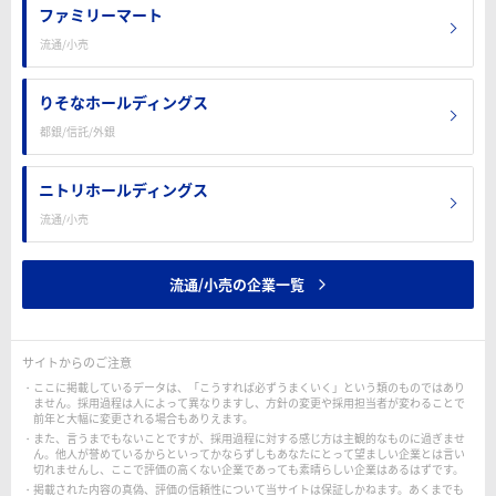
ファミリーマート
流通/小売
りそなホールディングス
都銀/信託/外銀
ニトリホールディングス
流通/小売
流通/小売の企業一覧
サイトからのご注意
ここに掲載しているデータは、「こうすれば必ずうまくいく」という類のものではあり
ません。採用過程は人によって異なりますし、方針の変更や採用担当者が変わることで
前年と大幅に変更される場合もありえます。
また、言うまでもないことですが、採用過程に対する感じ方は主観的なものに過ぎませ
ん。他人が誉めているからといってかならずしもあなたにとって望ましい企業とは言い
切れませんし、ここで評価の高くない企業であっても素晴らしい企業はあるはずです。
掲載された内容の真偽、評価の信頼性について当サイトは保証しかねます。あくまでも