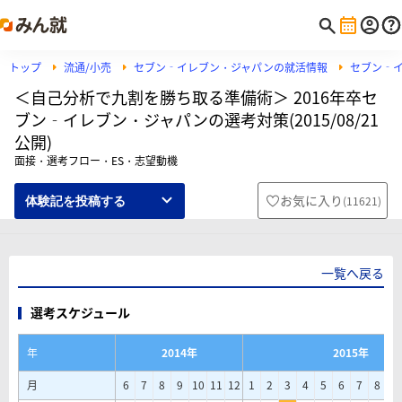
トップ
流通/小売
セブン‐イレブン・ジャパンの就活情報
セブン‐
＜自己分析で九割を勝ち取る準備術＞ 2016年卒セ
ブン‐イレブン・ジャパンの選考対策(2015/08/21
公開)
面接・選考フロー・ES・志望動機
お気に入り
(
11621
)
体験記を投稿する
一覧へ戻る
選考スケジュール
年
2014年
2015年
月
6
7
8
9
10
11
12
1
2
3
4
5
6
7
8
9