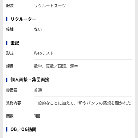
リクルートスーツ
服装
リクルーター
ない
接触
筆記
Webテスト
形式
数学、算数／国語、漢字
課目
個人面接・集団面接
普通
雰囲気
一般的なことに加えて、HPやパンフの感想を聞かれた
質問内容
3回
回数
OB／OG訪問